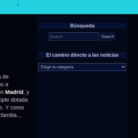
Búsqueda
Search
for:
El camino directo a las noticias
El
camino
directo
a de
a
os a
las
on
Madrid
, y
noticias
ltiple dotada
e. Y como
 familia…