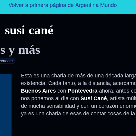
Volver a primera página de Argentina Mundo
Argentina
susi cané
Folklore
s y más
Tango
mments
Historia
Esta es una charla de más de una década larg
existencia. Cada tanto, a la distancia, acercam
Personajes
Buenos Aires
con
Pontevedra
ahora, antes c
nos ponemos al día con
Susi Cané
, artista mú
Deporte
de mucha sensibilidad y con un corazón enorm
ya es una charla de esas de contar cosas de la
Radio – Televisión – Cine
Turismo