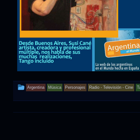
This
Argentina
Música
Personajes
Radio - Televisión - Cine
T
entry
was
posted
in