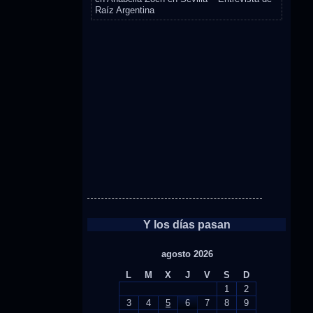
Raíz Argentina
Y los días pasan
agosto 2026
L
M
X
J
V
S
D
1
2
3
4
5
6
7
8
9