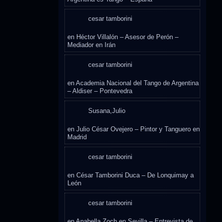
cesar tamborini
en
Héctor Villalón – Asesor de Perón –
Mediador en Irán
cesar tamborini
en
Academia Nacional del Tango de Argentina
– Aldiser – Pontevedra
Susana,Julio
en
Julio César Ovejero – Pintor y Tanguero en
Madrid
cesar tamborini
en
César Tamborini Duca – De Lonquimay a
León
cesar tamborini
en
Anabella Zoch en Sevilla – Entrevista de