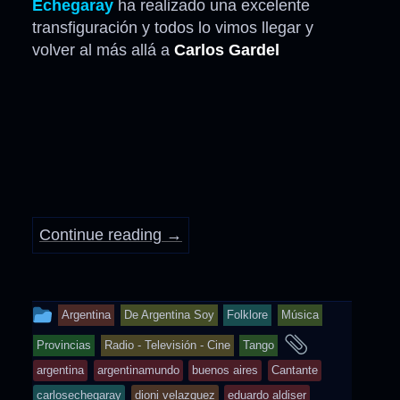
Echegaray
ha realizado una excelente
transfiguración y todos lo vimos llegar y
volver al más allá a
Carlos Gardel
Continue reading
→
This
Argentina
De Argentina Soy
Folklore
Música
entry
and
Provincias
Radio - Televisión - Cine
Tango
was
tagged
argentina
argentinamundo
buenos aires
Cantante
posted
carlosechegaray
dioni velazquez
eduardo aldiser