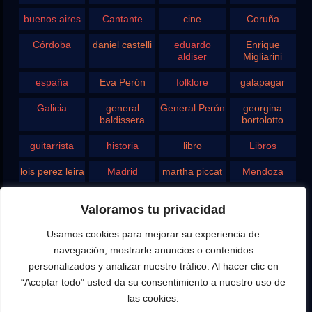
buenos aires
Cantante
cine
Coruña
Córdoba
daniel castelli
eduardo
Enrique
aldiser
Migliarini
españa
Eva Perón
folklore
galapagar
Galicia
general
General Perón
georgina
baldissera
bortolotto
guitarrista
historia
libro
Libros
lois perez leira
Madrid
martha piccat
Mendoza
Pergamino
pontevedra
radio
Roberto
Valoramos tu privacidad
Chavero
Usamos cookies para mejorar su experiencia de
Rodolfo
rosario
san juan
santa fe
Ghezzi
navegación, mostrarle anuncios o contenidos
personalizados y analizar nuestro tráfico. Al hacer clic en
Tango
teatro
television
vigo
“Aceptar todo” usted da su consentimiento a nuestro uso de
las cookies.
yupanqui