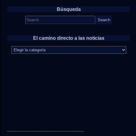
Búsqueda
Search
for:
El camino directo a las noticias
El
camino
directo
a
las
noticias