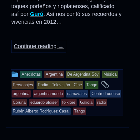
toques porteños y rioplatenses, calificado
así por
Gurú
. Así nos contó sus recuerdos y
vivencias en 2012…
Continue reading
→
This
Anécdotas
Argentina
De Argentina Soy
Música
entry
and
Personajes
Radio - Televisión - Cine
Tango
was
tagged
argentina
argentinamundo
carnavales
Centro Lucense
posted
Coruña
eduardo aldiser
folklore
Galicia
radio
in
Rubén Alberto Rodríguez Casal
Tango