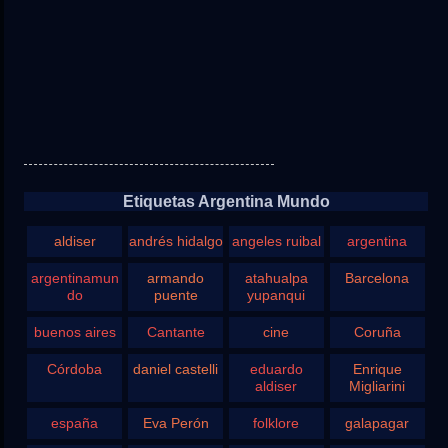
Etiquetas Argentina Mundo
aldiser
andrés hidalgo
angeles ruibal
argentina
argentinamun
armando
atahualpa
Barcelona
do
puente
yupanqui
buenos aires
Cantante
cine
Coruña
Córdoba
daniel castelli
eduardo
Enrique
aldiser
Migliarini
españa
Eva Perón
folklore
galapagar