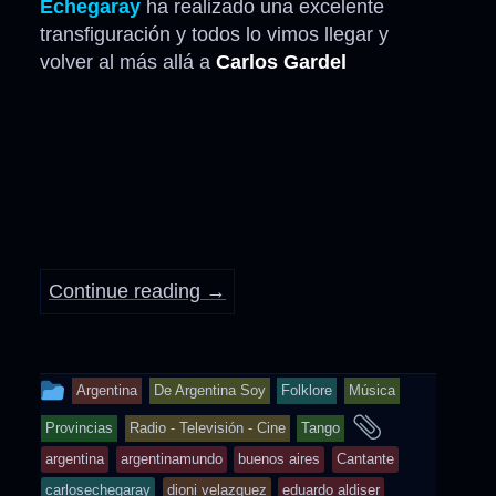
Echegaray
ha realizado una excelente
transfiguración y todos lo vimos llegar y
volver al más allá a
Carlos Gardel
Continue reading
→
This
Argentina
De Argentina Soy
Folklore
Música
entry
and
Provincias
Radio - Televisión - Cine
Tango
was
tagged
argentina
argentinamundo
buenos aires
Cantante
posted
carlosechegaray
dioni velazquez
eduardo aldiser