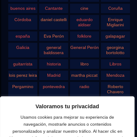
buenos aires
Cantante
cine
Coruña
Córdoba
daniel castelli
eduardo
Enrique
aldiser
Migliarini
españa
Eva Perón
folklore
galapagar
Galicia
general
General Perón
georgina
baldissera
bortolotto
guitarrista
historia
libro
Libros
lois perez leira
Madrid
martha piccat
Mendoza
Pergamino
pontevedra
radio
Roberto
Chavero
Rodolfo
rosario
san juan
santa fe
Valoramos tu privacidad
Ghezzi
Usamos cookies para mejorar su experiencia de
Tango
teatro
television
vigo
navegación, mostrarle anuncios o contenidos
yupanqui
personalizados y analizar nuestro tráfico. Al hacer clic en