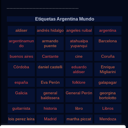
Etiquetas Argentina Mundo
aldiser
andrés hidalgo
angeles ruibal
argentina
argentinamun
armando
atahualpa
Barcelona
do
puente
yupanqui
buenos aires
Cantante
cine
Coruña
Córdoba
daniel castelli
eduardo
Enrique
aldiser
Migliarini
españa
Eva Perón
folklore
galapagar
Galicia
general
General Perón
georgina
baldissera
bortolotto
guitarrista
historia
libro
Libros
lois perez leira
Madrid
martha piccat
Mendoza