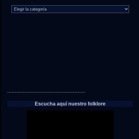
El
camino
directo
a
las
noticias
Escucha aquí nuestro folklore