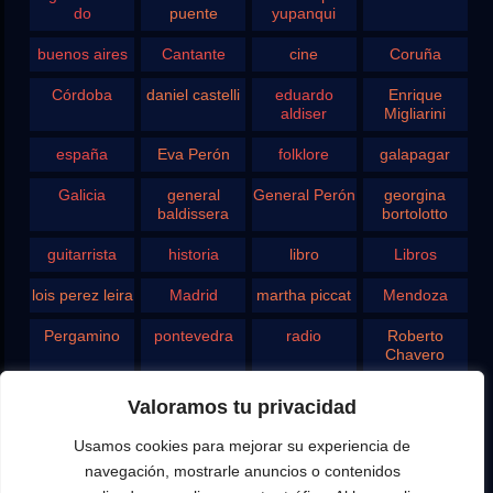
do
puente
yupanqui
buenos aires
Cantante
cine
Coruña
Córdoba
daniel castelli
eduardo
Enrique
aldiser
Migliarini
españa
Eva Perón
folklore
galapagar
Galicia
general
General Perón
georgina
baldissera
bortolotto
guitarrista
historia
libro
Libros
lois perez leira
Madrid
martha piccat
Mendoza
Pergamino
pontevedra
radio
Roberto
Chavero
Rodolfo
rosario
san juan
santa fe
Valoramos tu privacidad
Ghezzi
Usamos cookies para mejorar su experiencia de
Tango
teatro
television
vigo
navegación, mostrarle anuncios o contenidos