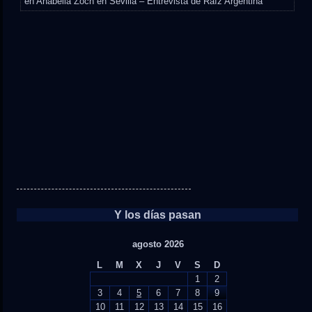
en
Anabella Zoch en Sevilla – Entrevista de Raíz Argentina
Y los días pasan
agosto 2026
L
M
X
J
V
S
D
1
2
3
4
5
6
7
8
9
10
11
12
13
14
15
16