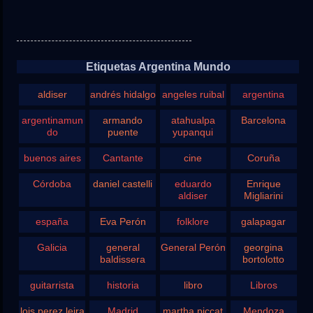
Etiquetas Argentina Mundo
aldiser
andrés hidalgo
angeles ruibal
argentina
argentinamun
armando
atahualpa
Barcelona
do
puente
yupanqui
buenos aires
Cantante
cine
Coruña
Córdoba
daniel castelli
eduardo
Enrique
aldiser
Migliarini
españa
Eva Perón
folklore
galapagar
Galicia
general
General Perón
georgina
baldissera
bortolotto
guitarrista
historia
libro
Libros
lois perez leira
Madrid
martha piccat
Mendoza