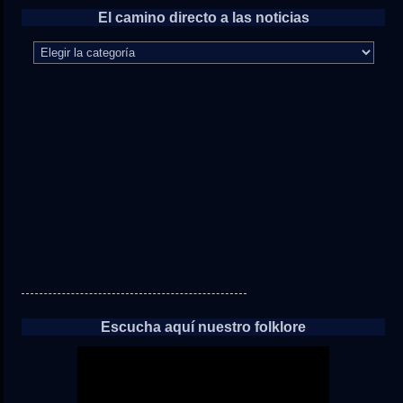
El camino directo a las noticias
El
camino
directo
a
las
noticias
Escucha aquí nuestro folklore