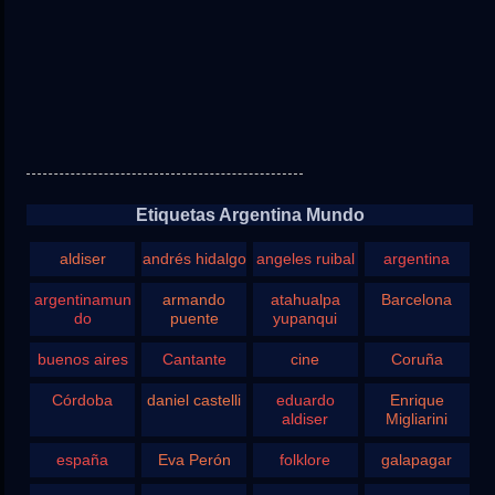
Etiquetas Argentina Mundo
aldiser
andrés hidalgo
angeles ruibal
argentina
argentinamun
armando
atahualpa
Barcelona
do
puente
yupanqui
buenos aires
Cantante
cine
Coruña
Córdoba
daniel castelli
eduardo
Enrique
aldiser
Migliarini
españa
Eva Perón
folklore
galapagar