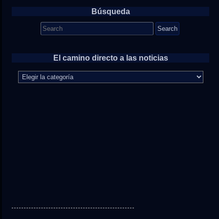
Búsqueda
Search
for:
El camino directo a las noticias
El
camino
directo
a
las
noticias