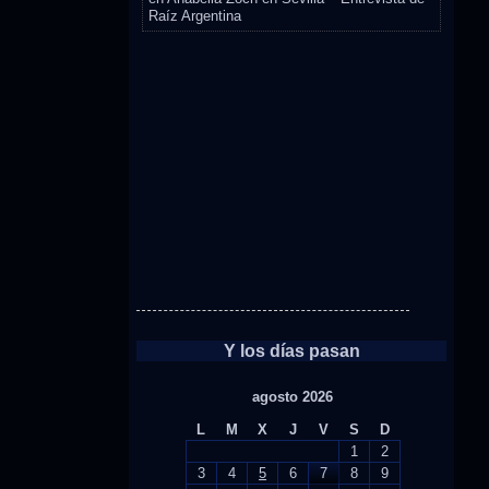
Raíz Argentina
Y los días pasan
agosto 2026
L
M
X
J
V
S
D
1
2
3
4
5
6
7
8
9