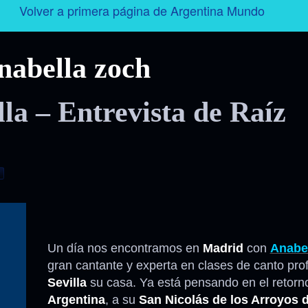
Volver a primera página de Argentina Mundo
Argentina
nabella zoch
Folklore
la – Entrevista de Raíz
Tango
Historia
t
Personajes
Deporte
Un día nos encontramos en
Madrid
con
Anabe
gran cantante y experta en clases de canto prof
Radio – Televisión – Cine
Sevilla
su casa. Ya está pensando en el retorno
Argentina
, a su
San Nicolás de los Arroyos d
Turismo