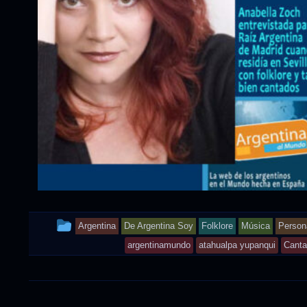
This
Argentina
De Argentina Soy
Folklore
Música
Person
entry
argentinamundo
atahualpa yupanqui
Canta
was
posted