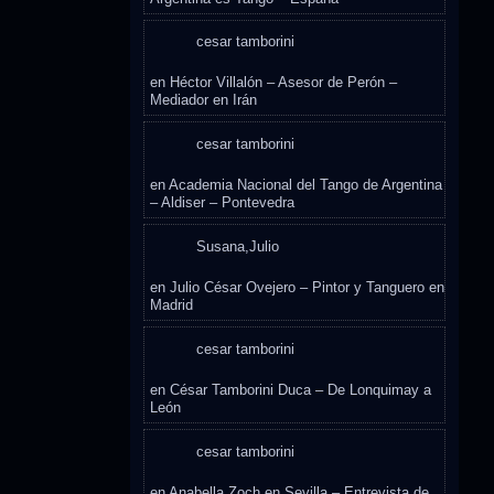
cesar tamborini
en
Héctor Villalón – Asesor de Perón –
Mediador en Irán
cesar tamborini
en
Academia Nacional del Tango de Argentina
– Aldiser – Pontevedra
Susana,Julio
en
Julio César Ovejero – Pintor y Tanguero en
Madrid
cesar tamborini
en
César Tamborini Duca – De Lonquimay a
León
cesar tamborini
en
Anabella Zoch en Sevilla – Entrevista de