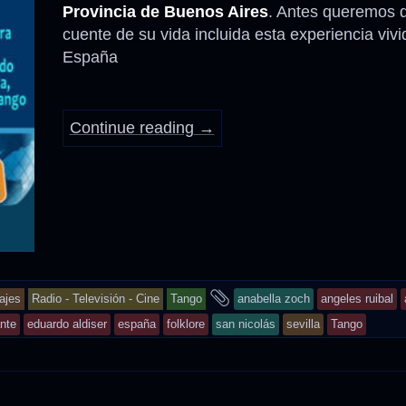
Provincia de Buenos Aires
. Antes queremos 
cuente de su vida incluida esta experiencia vivi
Anécdotas
España
Comidas – Bebidas
Continue reading
→
and
ajes
Radio - Televisión - Cine
Tango
anabella zoch
angeles ruibal
tagged
nte
eduardo aldiser
españa
folklore
san nicolás
sevilla
Tango