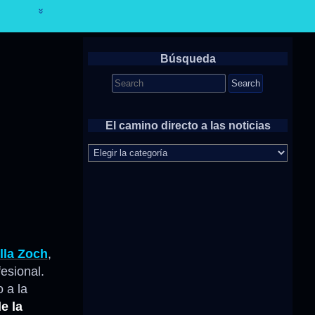
Búsqueda
Search
for:
El camino directo a las noticias
El
camino
directo
a
las
noticias
lla Zoch
,
esional.
 a la
e la