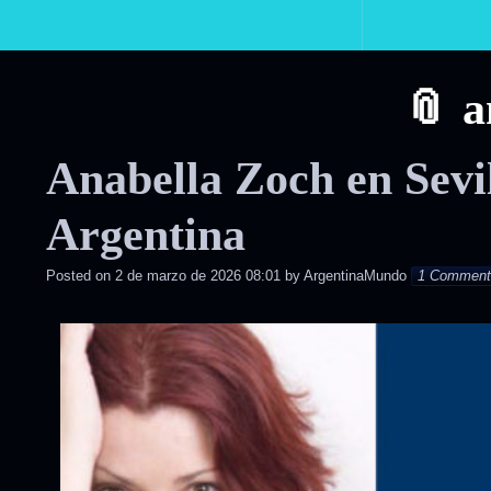
Primary
Navigation
a
Anabella Zoch en Sevil
Argentina
Posted on
2 de marzo de 2026 08:01
by
ArgentinaMundo
1 Commen