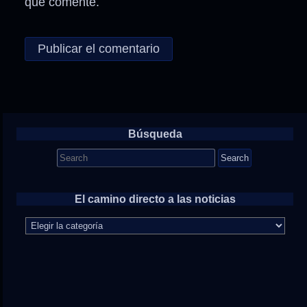
que comente.
Búsqueda
Search
for:
El camino directo a las noticias
El
camino
directo
a
las
noticias