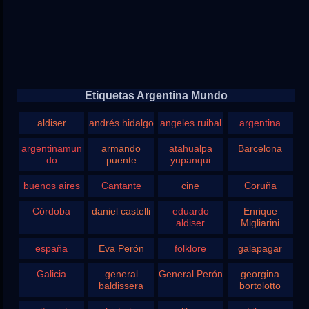
Etiquetas Argentina Mundo
aldiser
andrés hidalgo
angeles ruibal
argentina
argentinamun
armando
atahualpa
Barcelona
do
puente
yupanqui
buenos aires
Cantante
cine
Coruña
Córdoba
daniel castelli
eduardo
Enrique
aldiser
Migliarini
españa
Eva Perón
folklore
galapagar
Galicia
general
General Perón
georgina
baldissera
bortolotto