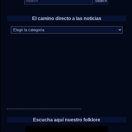
for:
El camino directo a las noticias
El
camino
directo
a
las
noticias
Escucha aquí nuestro folklore