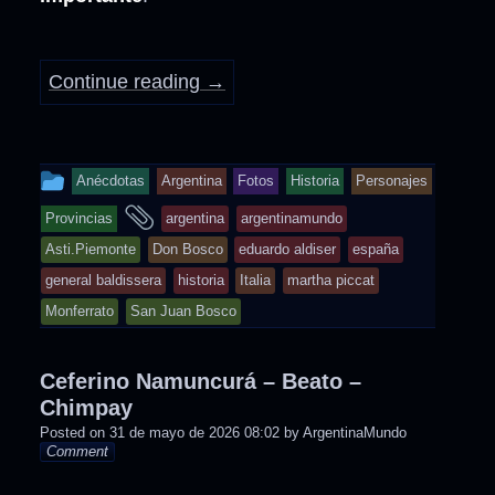
Continue reading
→
This
Anécdotas
Argentina
Fotos
Historia
Personajes
entry
and
Provincias
argentina
argentinamundo
was
tagged
Asti.Piemonte
Don Bosco
eduardo aldiser
españa
posted
general baldissera
historia
Italia
martha piccat
in
Monferrato
San Juan Bosco
Ceferino Namuncurá – Beato –
Chimpay
Posted on
31 de mayo de 2026 08:02
by
ArgentinaMundo
Comment