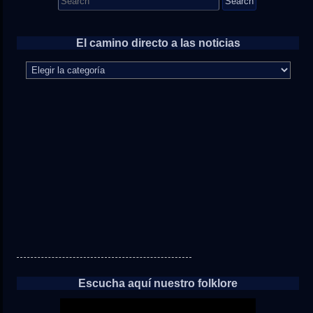
for:
El camino directo a las noticias
El
camino
directo
a
las
noticias
Escucha aquí nuestro folklore