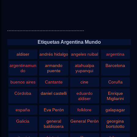
Etiquetas Argentina Mundo
aldiser
andrés hidalgo
angeles ruibal
argentina
argentinamun
armando
atahualpa
Barcelona
do
puente
yupanqui
buenos aires
Cantante
cine
Coruña
Córdoba
daniel castelli
eduardo
Enrique
aldiser
Migliarini
españa
Eva Perón
folklore
galapagar
Galicia
general
General Perón
georgina
baldissera
bortolotto