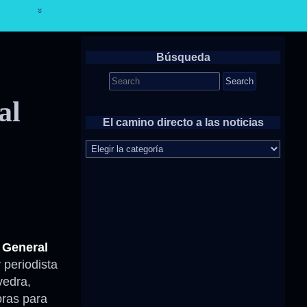
Búsqueda
Search
for:
al
El camino directo a las noticias
El
camino
directo
a
las
noticias
 General
 periodista
vedra,
oras para