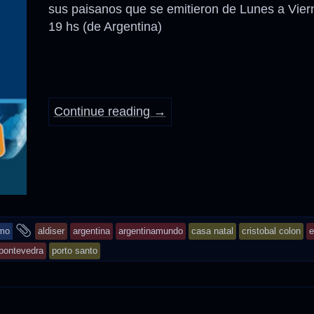
sus paisanos que se emitieron de Lunes a Vier
19 hs (de Argentina)
Anécdotas
Comidas – Bebidas
Continue reading
→
and
smo
aldiser
argentina
argentinamundo
casa natal
cristobal colon
e
tagged
pontevedra
porto santo