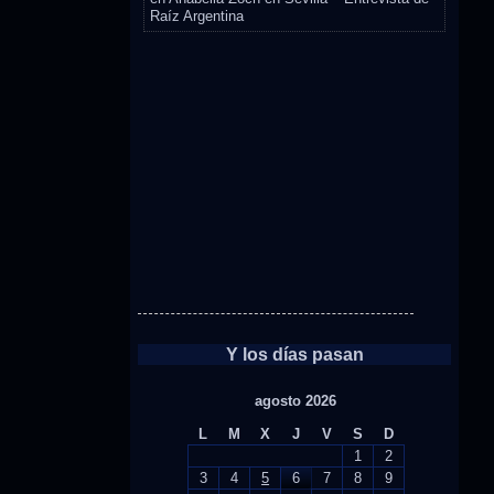
Raíz Argentina
Y los días pasan
agosto 2026
L
M
X
J
V
S
D
1
2
3
4
5
6
7
8
9