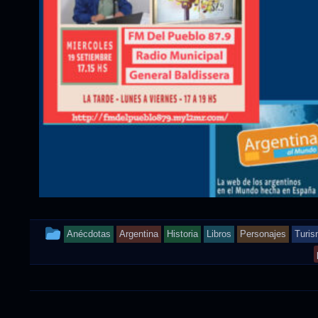
This
Anécdotas
Argentina
Historia
Libros
Personajes
Turi
entry
was
posted