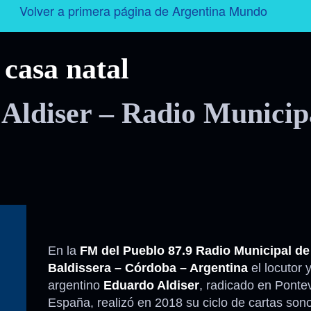
Volver a primera página de Argentina Mundo
Argentina
casa natal
Folklore
 Aldiser – Radio Municip
Tango
Historia
Personajes
Deporte
En la
FM del Pueblo 87.9 Radio Municipal de
Baldissera – Córdoba – Argentina
el locutor y
Radio – Televisión – Cine
argentino
Eduardo Aldiser
, radicado en Ponte
España, realizó en 2018 su ciclo de cartas son
Turismo