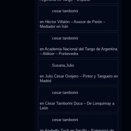
cesar tamborini
en
Héctor Villalón – Asesor de Perón –
Mediador en Irán
cesar tamborini
en
Academia Nacional del Tango de Argentina
– Aldiser – Pontevedra
Susana,Julio
en
Julio César Ovejero – Pintor y Tanguero en
Madrid
cesar tamborini
en
César Tamborini Duca – De Lonquimay a
León
cesar tamborini
en
Anabella Zoch en Sevilla – Entrevista de