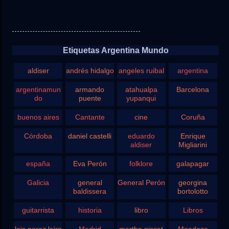
Etiquetas Argentina Mundo
aldiser
andrés hidalgo
angeles ruibal
argentina
argentinamun
armando
atahualpa
Barcelona
do
puente
yupanqui
buenos aires
Cantante
cine
Coruña
Córdoba
daniel castelli
eduardo
Enrique
aldiser
Migliarini
españa
Eva Perón
folklore
galapagar
Galicia
general
General Perón
georgina
baldissera
bortolotto
guitarrista
historia
libro
Libros