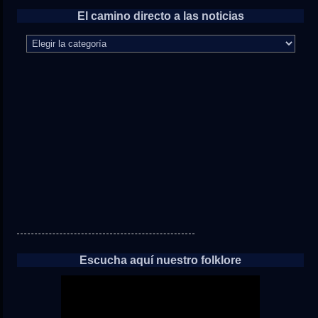
El camino directo a las noticias
El
camino
directo
a
las
noticias
Escucha aquí nuestro folklore