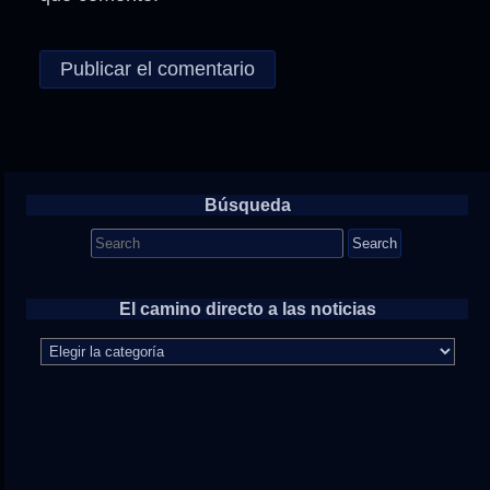
Búsqueda
Search
for:
El camino directo a las noticias
El
camino
directo
a
las
noticias