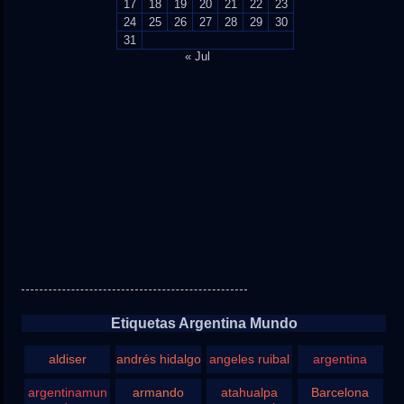
17
18
19
20
21
22
23
24
25
26
27
28
29
30
31
« Jul
Etiquetas Argentina Mundo
aldiser
andrés hidalgo
angeles ruibal
argentina
argentinamun
armando
atahualpa
Barcelona