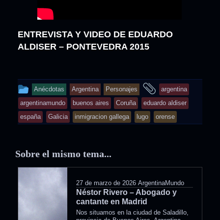
ENTREVISTA Y VIDEO DE EDUARDO
ALDISER – PONTEVEDRA 2015
This
and
Anécdotas
Argentina
Personajes
argentina
entry
tagged
argentinamundo
buenos aires
Coruña
eduardo aldiser
was
españa
Galicia
inmigracion gallega
lugo
orense
posted
in
Sobre el mismo tema...
27 de marzo de 2026
ArgentinaMundo
Néstor Rivero – Abogado y
cantante en Madrid
Nos situamos en la ciudad de Saladillo,