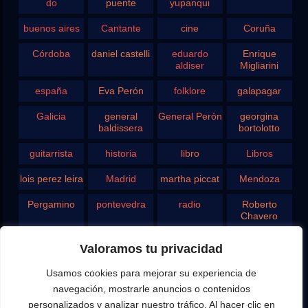
do
puente
yupanqui
buenos aires
Cantante
cine
Coruña
Córdoba
daniel castelli
eduardo
Enrique
aldiser
Migliarini
españa
Eva Perón
folklore
galapagar
Galicia
general
General Perón
georgina
baldissera
bortolotto
guitarrista
historia
libro
Libros
lois perez leira
Madrid
martha piccat
Mendoza
Pergamino
pontevedra
radio
Roberto
Chavero
Rodolfo
rosario
san juan
santa fe
Valoramos tu privacidad
Ghezzi
Usamos cookies para mejorar su experiencia de
Tango
teatro
television
vigo
navegación, mostrarle anuncios o contenidos
yupanqui
personalizados y analizar nuestro tráfico. Al hacer clic en