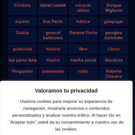
Córdoba
daniel castelli
eduardo
Enrique
aldiser
Migliarini
españa
Eva Perón
folklore
galapagar
Galicia
general
General Perón
georgina
baldissera
bortolotto
guitarrista
historia
libro
Libros
lois perez leira
Madrid
martha piccat
Mendoza
Pergamino
pontevedra
radio
Roberto
Chavero
Rodolfo
rosario
san juan
santa fe
Valoramos tu privacidad
Ghezzi
Usamos cookies para mejorar su experiencia de
Tango
teatro
television
vigo
navegación, mostrarle anuncios o contenidos
yupanqui
personalizados y analizar nuestro tráfico. Al hacer clic en
“Aceptar todo” usted da su consentimiento a nuestro uso de
las cookies.