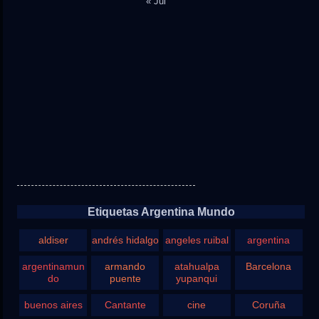
« Jul
Etiquetas Argentina Mundo
aldiser
andrés hidalgo
angeles ruibal
argentina
argentinamun
armando
atahualpa
Barcelona
do
puente
yupanqui
buenos aires
Cantante
cine
Coruña