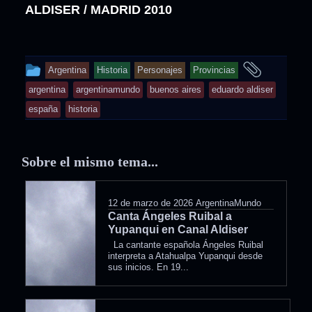
ALDISER / MADRID 2010
This
and
Argentina
Historia
Personajes
Provincias
entry
tagged
argentina
argentinamundo
buenos aires
eduardo aldiser
was
españa
historia
posted
in
Sobre el mismo tema...
12 de marzo de 2026
ArgentinaMundo
Canta Ángeles Ruibal a
Yupanqui en Canal Aldiser
La cantante española Ángeles Ruibal
interpreta a Atahualpa Yupanqui desde
sus inicios. En 19...