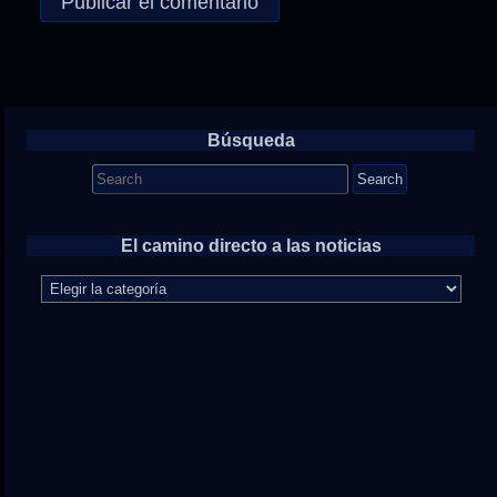
Búsqueda
Search
for:
El camino directo a las noticias
El
camino
directo
a
las
noticias