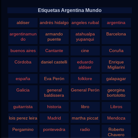
Etiquetas Argentina Mundo
aldiser
andrés hidalgo
angeles ruibal
argentina
argentinamun
armando
atahualpa
Barcelona
do
puente
yupanqui
buenos aires
Cantante
cine
Coruña
Córdoba
daniel castelli
eduardo
Enrique
aldiser
Migliarini
españa
Eva Perón
folklore
galapagar
Galicia
general
General Perón
georgina
baldissera
bortolotto
guitarrista
historia
libro
Libros
lois perez leira
Madrid
martha piccat
Mendoza
Pergamino
pontevedra
radio
Roberto
Chavero