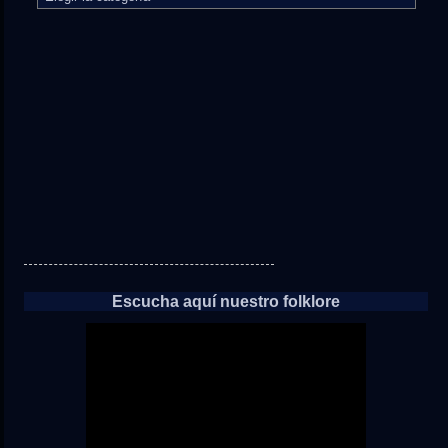
camino
directo
a
las
noticias
Escucha aquí nuestro folklore