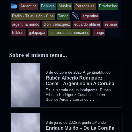
This
Argentina
Folklore
Música
Personajes
Provincias
entry
and
Radio - Televisión - Cine
Tango
argentina
was
tagged
argentinamundo
dioni velazquez
eduardo aldiser
españa
posted
folklore
galapagar
los tres sudamericanos
Tango
in
Sobre el mismo tema...
3 de octubre de 2025
ArgentinaMundo
Rubén Alberto Rodríguez
Casal – Argentino en A Coruña
Es la historia de un inmigrante, Rubén
Alberto Rodríguez Casal nacido en
Buenos Aires y con años viv...
8 de junio de 2026
ArgentinaMundo
Enrique Muiño – De La Coruña