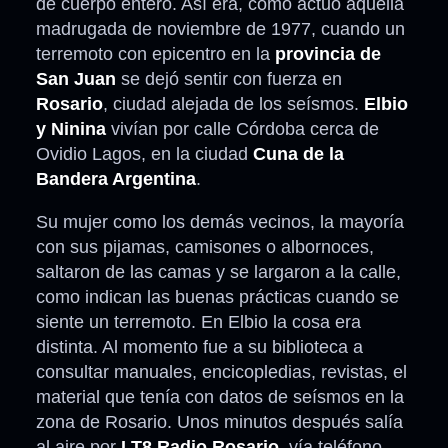
de cuerpo entero. Así era, como actuó aquella
madrugada de noviembre de 1977, cuando un
terremoto con epicentro en la
provincia de
San Juan
se dejó sentir con fuerza en
Rosario
, ciudad alejada de los seísmos.
Elbio
y Ninina
vivían por calle Córdoba cerca de
Ovidio Lagos, en la ciudad
Cuna de la
Bandera Argentina
.
Su mujer como los demás vecinos, la mayoría
con sus pijamas, camisones o albornoces,
saltaron de las camas y se largaron a la calle,
como indican las buenas prácticas cuando se
siente un terremoto. En Elbio la cosa era
distinta. Al momento fue a su biblioteca a
consultar manuales, encicopledias, revistas, el
material que tenía con datos de seísmos en la
zona de Rosario. Unos minutos después salía
al aire por
LT8 Radio Rosario
, vía teléfono,