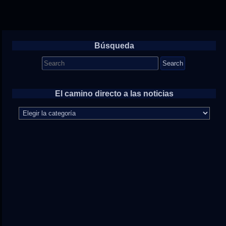
Búsqueda
Search
for:
El camino directo a las noticias
El
camino
directo
a
las
noticias