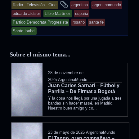
entry
and
Radio - Televisión - Cine
argentina
argentinamundo
was
tagged
eduardo aldiser
Elbio Martínez
españa
posted
Partido Democrata Progresista
rosario
santa fe
in
Santa Isabel
Sobre el mismo tema...
28 de noviembre de
2025
ArgentinaMundo
Juan Carlos Sarnari – Fútbol y
Parrilla – De Firmat a Bogotá
Y la cosa nos llegá por una jugada a tres
bandas sin hacer massé, en Madrid.
Nuestro buen amigo y co...
23 de mayo de 2026
ArgentinaMundo
El Tango, gran compañero –