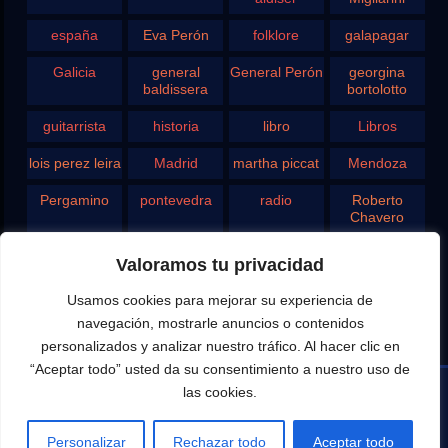
españa
Eva Perón
folklore
galapagar
Galicia
general
General Perón
georgina
baldissera
bortolotto
guitarrista
historia
libro
Libros
lois perez leira
Madrid
martha piccat
Mendoza
Pergamino
pontevedra
radio
Roberto
Chavero
Rodolfo
rosario
san juan
santa fe
Valoramos tu privacidad
Ghezzi
Usamos cookies para mejorar su experiencia de
Tango
teatro
television
vigo
navegación, mostrarle anuncios o contenidos
yupanqui
personalizados y analizar nuestro tráfico. Al hacer clic en
“Aceptar todo” usted da su consentimiento a nuestro uso de
las cookies.
Editado por Eduardo Aldiser para la difusión del Canal
Personalizar
Rechazar todo
Aceptar todo