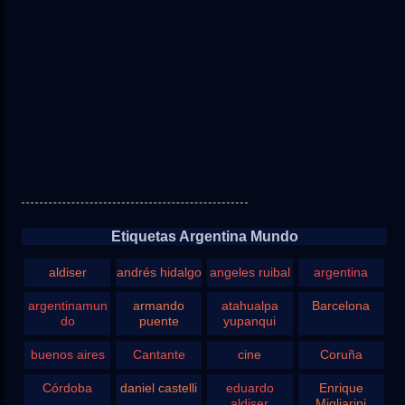
Etiquetas Argentina Mundo
aldiser
andrés hidalgo
angeles ruibal
argentina
argentinamun
armando
atahualpa
Barcelona
do
puente
yupanqui
buenos aires
Cantante
cine
Coruña
Córdoba
daniel castelli
eduardo
Enrique
aldiser
Migliarini