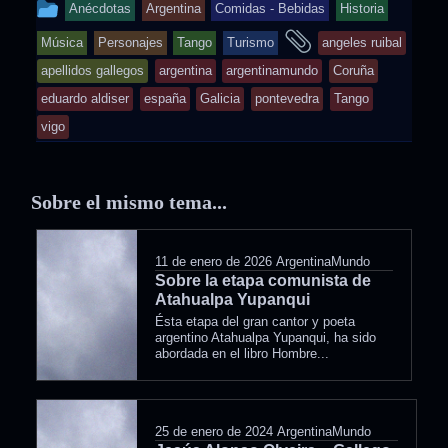
This
Anécdotas
Argentina
Comidas - Bebidas
Historia
entry
and
Música
Personajes
Tango
Turismo
angeles ruibal
was
tagged
apellidos gallegos
argentina
argentinamundo
Coruña
posted
eduardo aldiser
españa
Galicia
pontevedra
Tango
in
vigo
Sobre el mismo tema...
11 de enero de 2026
ArgentinaMundo
Sobre la etapa comunista de
Atahualpa Yupanqui
Ésta etapa del gran cantor y poeta
argentino Atahualpa Yupanqui, ha sido
abordada en el libro Hombre...
25 de enero de 2024
ArgentinaMundo