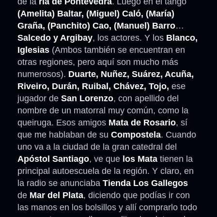
de la
ría de Pontevedra
. Luego en el tango
(Amelita) Baltar, (Miguel) Caló, (María)
Graña, (Panchito) Cao, (Manuel) Barro
…
Salcedo y Argibay
, los actores. Y los
Blanco,
Iglesias
(Ambos también se encuentran en
otras regiones, pero aquí son mucho más
numerosos).
Duarte, Nuñez, Suárez, Acuña,
Riveiro, Durán, Ruibal, Chávez, Tojo,
ese
jugador de
San Lorenzo
, con apellido del
nombre de un matorral muy común, como la
queiruga. Esos amigos
Mata de Rosario
, sí
que me hablaban de su
Compostela
. Cuando
uno va a la ciudad de la gran catedral del
Apóstol Santiago
, ve que
los Mata
tienen la
principal autoescuela de la región. Y claro, en
la radio se anunciaba
Tienda Los Gallegos
de
Mar del Plata
, diciendo que podías ir con
las manos en los bolsillos y allí comprarlo todo