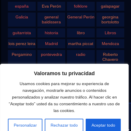
españa
Eva Perón
folklore
galapagar
Galicia
general
General Perón
georgina
baldissera
bortolotto
guitarrista
historia
libro
Libros
lois perez leira
Madrid
martha piccat
Mendoza
Pergamino
pontevedra
radio
Roberto
Chavero
Rodolfo
rosario
san juan
santa fe
Valoramos tu privacidad
Ghezzi
Usamos cookies para mejorar su experiencia de
Tango
teatro
television
vigo
navegación, mostrarle anuncios o contenidos
yupanqui
personalizados y analizar nuestro tráfico. Al hacer clic en
“Aceptar todo” usted da su consentimiento a nuestro uso de
las cookies.
Editado por Eduardo Aldiser para la difusión del Canal
Personalizar
Rechazar todo
Aceptar todo
Aldiser / Youtube y las notas y entrevistas de Argentina,