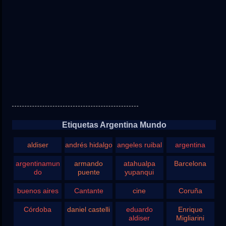
Etiquetas Argentina Mundo
aldiser
andrés hidalgo
angeles ruibal
argentina
argentinamun
armando
atahualpa
Barcelona
do
puente
yupanqui
buenos aires
Cantante
cine
Coruña
Córdoba
daniel castelli
eduardo
Enrique
aldiser
Migliarini