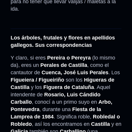
para no tener que llevar valijas / maletas a la
ida.
Los árboles, frutales y flores en apellidos
gallegos. Sus correspondencias
Y claro, si eres
Pereira o Pereyra
(lo mismo
da), eres un
Perales de Castilla
, como el
cantautor de
Cuenca, José Luis Perales
. Los
Figueiera / Figueiriño
son los
Higueras de
Castilla
y los
Figuera de Cataluña
. Aquel
intendente de
Rosario, Luis Cándido
Carballo
, conocí a un primo suyo en
Arbo,
Pontevedra
, durante una
Fiesta de la
Lamprea de 1984
. Significa roble,
Robledal o
Robledo
, así los encontramos en
Castilla
y en
Galicia
también son
Carballino
(una