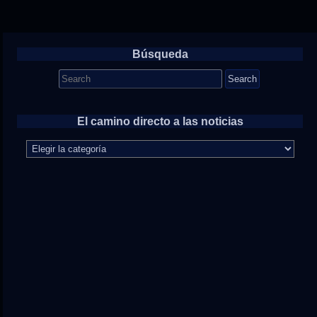
Búsqueda
Search
for:
El camino directo a las noticias
El
camino
directo
a
las
noticias