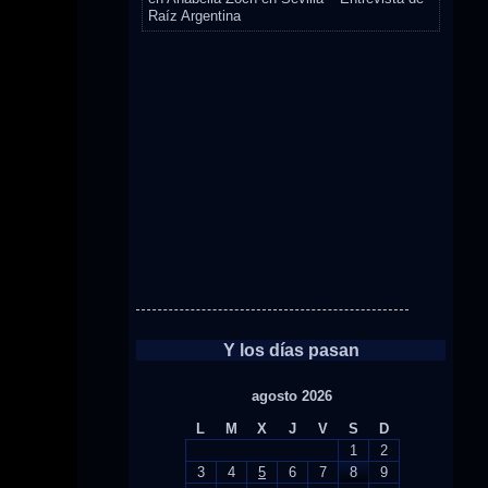
Raíz Argentina
Y los días pasan
agosto 2026
L
M
X
J
V
S
D
1
2
3
4
5
6
7
8
9