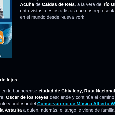
Acuña
de
Caldas de Reis
, a la vera del
río 
entrevistas a estos artistas que nos represen
Anécdotas
en el mundo desde Nueva York
Comidas – Bebidas
de lejos
a en la boanerense
ciudad de Chivilcoy, Ruta Nacional
re,
Oscar de los Reyes
desciende y continúa el camino
ante y profesor del
Conservatorio de Música Alberto W
ia Astarita
a quien, además, el tango le viene de famili