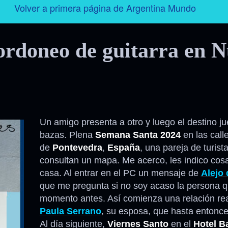
Volver a primera página de Argentina Mundo
Argentina
Bordoneo de guitarra en 
Folklore
Tango
Historia
Un amigo presenta a otro y luego el destino j
bazas. Plena
Semana Santa 2024
en las call
Personajes
de
Pontevedra
,
España
, una pareja de turist
consultan un mapa. Me acerco, les indico cos
Deporte
casa. Al entrar en el PC un mensaje de
Alejo 
que me pregunta si no soy acaso la persona qu
Radio – Televisión – Cine
momento antes. Así comienza una relación rea
Paula Serrano
, su esposa, que hasta entonces
Al día siguiente,
Viernes Santo
en el
Hotel B
Turismo