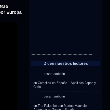
para
por Europa
Dicen nuestros lectores
cesar tamborini
en
Camelias en España – Apellidos Japón y
Coria
cesar tamborini
en
Tito Palumbo con Matías Mauricio –
Argentina es Tango – España