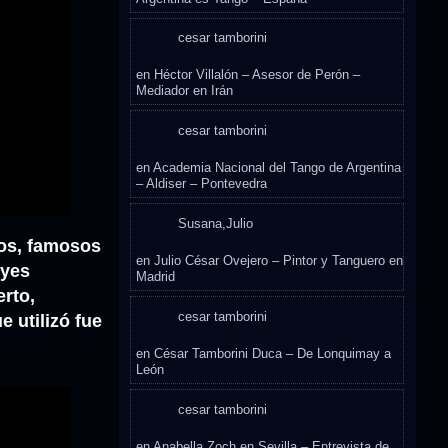
cesar tamborini
en
Héctor Villalón – Asesor de Perón –
Mediador en Irán
cesar tamborini
en
Academia Nacional del Tango de Argentina
– Aldiser – Pontevedra
Susana,Julio
ros, famosos
en
Julio César Ovejero – Pintor y Tanguero en
eyes
Madrid
erto,
cesar tamborini
e utilizó fue
en
César Tamborini Duca – De Lonquimay a
León
cesar tamborini
en
Anabella Zoch en Sevilla – Entrevista de