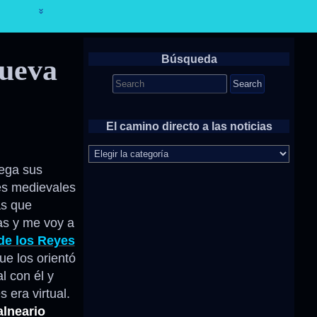
Búsqueda
Nueva
Search
for:
El camino directo a las noticias
El
camino
uega sus
directo
es medievales
a
las
as que
noticias
as y me voy a
de los Reyes
e los orientó
l con él y
 era virtual.
alneario