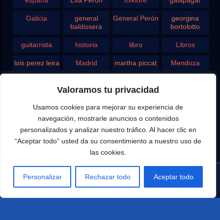
Galicia
general
General Perón
georgina
baldissera
bortolotto
guitarrista
historia
libro
Libros
lois perez leira
Madrid
martha piccat
Mendoza
Pergamino
pontevedra
radio
Roberto
Valoramos tu privacidad
Chavero
Usamos cookies para mejorar su experiencia de
Rodolfo
rosario
san juan
santa fe
Ghezzi
navegación, mostrarle anuncios o contenidos
personalizados y analizar nuestro tráfico. Al hacer clic en
Tango
teatro
television
vigo
“Aceptar todo” usted da su consentimiento a nuestro uso de
las cookies.
yupanqui
Personalizar
Rechazar todo
Aceptar todo
Editado por Eduardo Aldiser para la difusión del Canal
Aldiser / Youtube y las notas y entrevistas de Argentina,
Tango, Folklore y Provincias