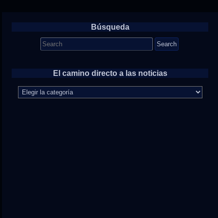
Búsqueda
Search
for:
El camino directo a las noticias
El
camino
directo
a
las
noticias