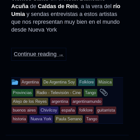
Acuña
de
Caldas de Reis
, a la vera del
río
Umia
y sendas entrevistas a estos artistas
que nos representan muy bien en el mundo
desde Nueva York
Continue reading
→
This
Argentina
De Argentina Soy
Folklore
Música
entry
and
Provincias
Radio - Televisión - Cine
Tango
was
tagged
Alejo de los Reyes
argentina
argentinamundo
posted
buenos aires
Chivilcoy
españa
folklore
guitarrista
in
historia
Nueva York
Paula Serrano
Tango