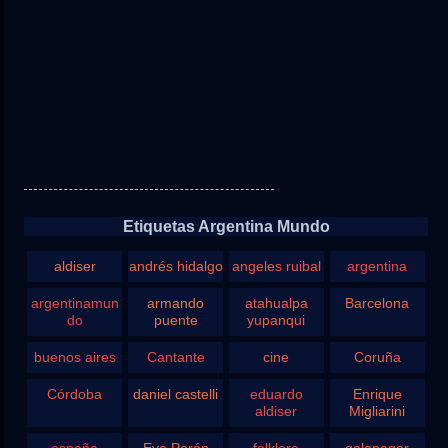
Etiquetas Argentina Mundo
aldiser
andrés hidalgo
angeles ruibal
argentina
argentinamun
armando
atahualpa
Barcelona
do
puente
yupanqui
buenos aires
Cantante
cine
Coruña
Córdoba
daniel castelli
eduardo
Enrique
aldiser
Migliarini
españa
Eva Perón
folklore
galapagar