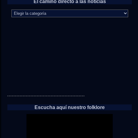
El camino directo a las noticias
El
camino
directo
a
las
noticias
Escucha aquí nuestro folklore