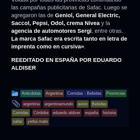
las campañas publicitarias de Safac. Luego se
agregaron las de
Geniol, General Electric,
Saccol, Pepsi, Odol, crema Nivea
y la
agencia de automotores Sergi
, entre otras.
La marca Safac era escrita tanto en letra de
imprenta como en cursiva»
.
REEDITADO EN ESPAÑA POR EDUARDO
ALDISER
This
Anécdotas
Argentina
Comidas - Bebidas
Provincias
entry
and
argentina
argentinamundo
avion
Bebidas
was
tagged
Comidas
Córdoba
eduardo aldiser
españa
historia
posted
safac
yerba mate
in