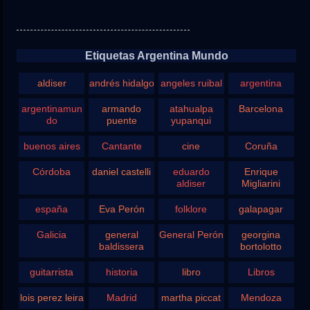
Etiquetas Argentina Mundo
aldiser
andrés hidalgo
angeles ruibal
argentina
argentinamun
armando
atahualpa
Barcelona
do
puente
yupanqui
buenos aires
Cantante
cine
Coruña
Córdoba
daniel castelli
eduardo
Enrique
aldiser
Migliarini
españa
Eva Perón
folklore
galapagar
Galicia
general
General Perón
georgina
baldissera
bortolotto
guitarrista
historia
libro
Libros
lois perez leira
Madrid
martha piccat
Mendoza