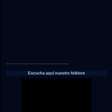
directo
a
las
noticias
Escucha aquí nuestro folklore