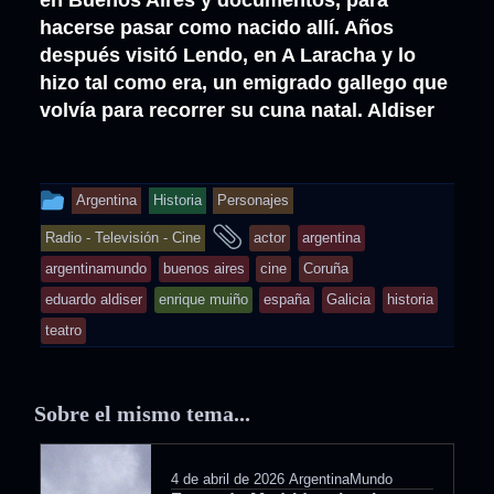
hacerse pasar como nacido allí. Años
después visitó Lendo, en A Laracha y lo
hizo tal como era, un emigrado gallego que
volvía para recorrer su cuna natal. Aldiser
This
Argentina
Historia
Personajes
entry
and
Radio - Televisión - Cine
actor
argentina
was
tagged
argentinamundo
buenos aires
cine
Coruña
posted
eduardo aldiser
enrique muiño
españa
Galicia
historia
in
teatro
Sobre el mismo tema...
4 de abril de 2026
ArgentinaMundo