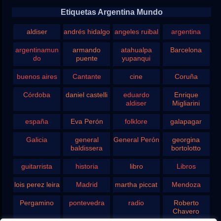
Etiquetas Argentina Mundo
aldiser
andrés hidalgo
angeles ruibal
argentina
argentinamun
armando
atahualpa
Barcelona
do
puente
yupanqui
buenos aires
Cantante
cine
Coruña
Córdoba
daniel castelli
eduardo
Enrique
aldiser
Migliarini
españa
Eva Perón
folklore
galapagar
Galicia
general
General Perón
georgina
baldissera
bortolotto
guitarrista
historia
libro
Libros
lois perez leira
Madrid
martha piccat
Mendoza
Pergamino
pontevedra
radio
Roberto
Chavero