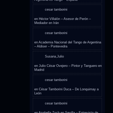
cesar tamborini
en
Héctor Villalón – Asesor de Perón –
Mediador en Irán
cesar tamborini
en
Academia Nacional del Tango de Argentina
– Aldiser – Pontevedra
Susana,Julio
en
Julio César Ovejero – Pintor y Tanguero en
Madrid
cesar tamborini
en
César Tamborini Duca – De Lonquimay a
León
cesar tamborini
en
Anabella Zoch en Sevilla – Entrevista de