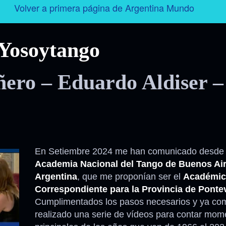
Volver a primera página de Argentina Mundo
Argentina
Yosoytango
Folklore
ero – Eduardo Aldiser –
Tango
Historia
Personajes
En Setiembre 2024 me han comunicado desde 
Academia Nacional del Tango de Buenos Air
Deporte
Argentina
, que me proponían ser el
Académic
Correspondiente para la Provincia de Ponte
Radio – Televisión – Cine
Cumplimentados los pasos necesarios y ya com
realizado una serie de vídeos para contar mom
Turismo