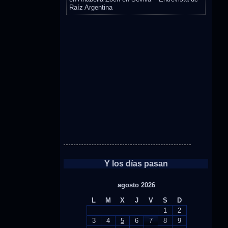
Raíz Argentina
Y los días pasan
agosto 2026
L
M
X
J
V
S
D
1
2
3
4
5
6
7
8
9