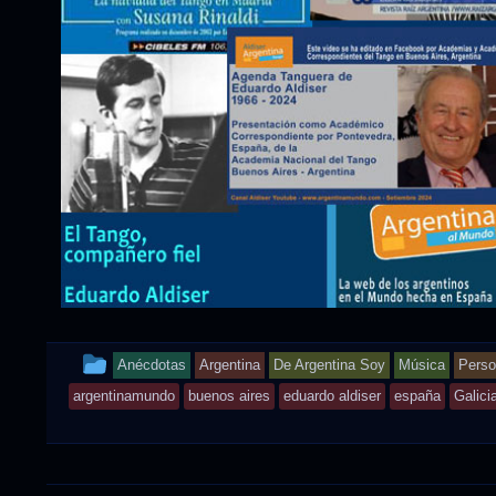
This
Anécdotas
Argentina
De Argentina Soy
Música
Perso
entry
argentinamundo
buenos aires
eduardo aldiser
españa
Galici
was
posted