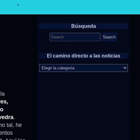
Búsqueda
Search
for:
El camino directo a las noticias
El
camino
directo
a
las
la
noticias
es,
o
vedra
.
o tal, he
entos