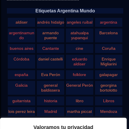
Etiquetas Argentina Mundo
aldiser
andrés hidalgo
angeles ruibal
argentina
argentinamun
armando
atahualpa
Barcelona
do
puente
yupanqui
buenos aires
Cantante
cine
Coruña
Córdoba
daniel castelli
eduardo
Enrique
aldiser
Migliarini
españa
Eva Perón
folklore
galapagar
Galicia
general
General Perón
georgina
baldissera
bortolotto
guitarrista
historia
libro
Libros
lois perez leira
Madrid
martha piccat
Mendoza
Pergamino
pontevedra
radio
Roberto
Valoramos tu privacidad
Chavero