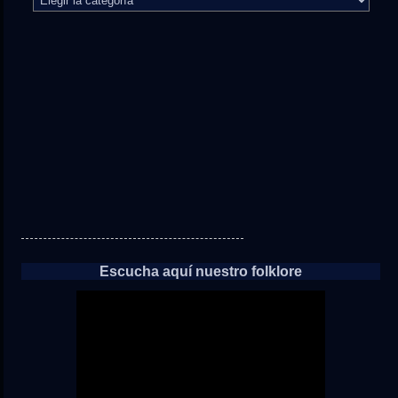
camino
directo
a
las
noticias
Escucha aquí nuestro folklore