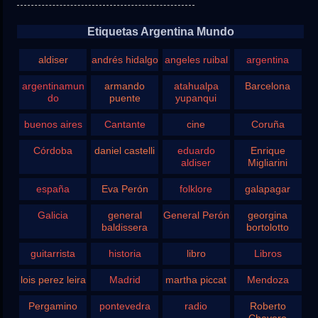
Etiquetas Argentina Mundo
aldiser
andrés hidalgo
angeles ruibal
argentina
argentinamun
armando
atahualpa
Barcelona
do
puente
yupanqui
buenos aires
Cantante
cine
Coruña
Córdoba
daniel castelli
eduardo
Enrique
aldiser
Migliarini
españa
Eva Perón
folklore
galapagar
Galicia
general
General Perón
georgina
baldissera
bortolotto
guitarrista
historia
libro
Libros
lois perez leira
Madrid
martha piccat
Mendoza
Pergamino
pontevedra
radio
Roberto