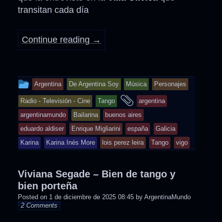
transitan cada día
Continue reading
→
This
Argentina
De Argentina Soy
Música
Personajes
entry
and
Radio - Televisión - Cine
Tango
argentina
was
tagged
argentinamundo
Bailarina
buenos aires
posted
eduardo aldiser
Enrique Migliarini
españa
Galicia
in
Karina
Karina Inés More
lois perez leira
Tango
vigo
Viviana Segade – Bien de tango y
bien porteña
Posted on
1 de diciembre de 2025 08:45
by
ArgentinaMundo
2 Comments