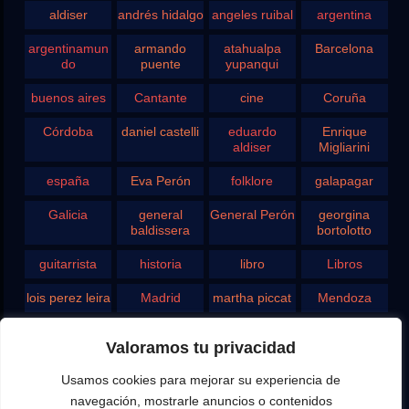
aldiser
andrés hidalgo
angeles ruibal
argentina
argentinamun
armando
atahualpa
Barcelona
do
puente
yupanqui
buenos aires
Cantante
cine
Coruña
Córdoba
daniel castelli
eduardo
Enrique
aldiser
Migliarini
españa
Eva Perón
folklore
galapagar
Galicia
general
General Perón
georgina
baldissera
bortolotto
guitarrista
historia
libro
Libros
lois perez leira
Madrid
martha piccat
Mendoza
Pergamino
pontevedra
radio
Roberto
Valoramos tu privacidad
Chavero
Usamos cookies para mejorar su experiencia de
Rodolfo
rosario
san juan
santa fe
Ghezzi
navegación, mostrarle anuncios o contenidos