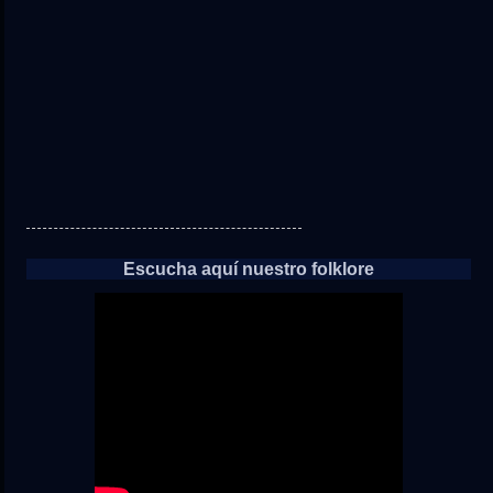
las
noticias
Escucha aquí nuestro folklore