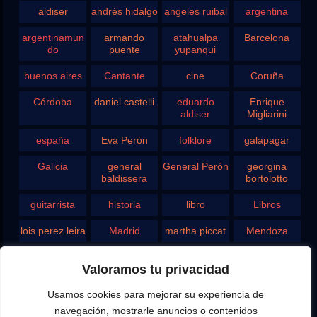
aldiser
andrés hidalgo
angeles ruibal
argentina
argentinamun
armando
atahualpa
Barcelona
do
puente
yupanqui
buenos aires
Cantante
cine
Coruña
Córdoba
daniel castelli
eduardo
Enrique
aldiser
Migliarini
españa
Eva Perón
folklore
galapagar
Galicia
general
General Perón
georgina
baldissera
bortolotto
guitarrista
historia
libro
Libros
lois perez leira
Madrid
martha piccat
Mendoza
Pergamino
pontevedra
radio
Roberto
Valoramos tu privacidad
Chavero
Usamos cookies para mejorar su experiencia de
Rodolfo
rosario
san juan
santa fe
Ghezzi
navegación, mostrarle anuncios o contenidos