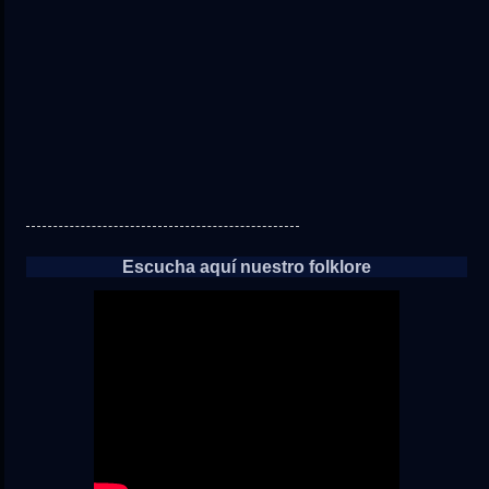
las
noticias
Escucha aquí nuestro folklore