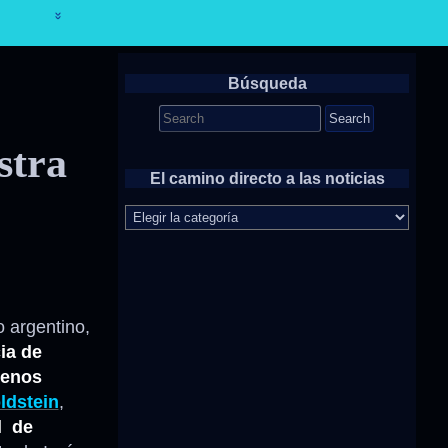
Búsqueda
Search
for:
stra
El camino directo a las noticias
El
camino
directo
a
las
noticias
 argentino,
ia de
enos
ldstein
,
l de