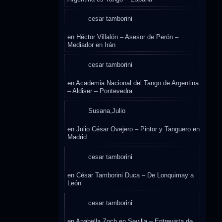
cesar tamborini
en
Héctor Villalón – Asesor de Perón –
Mediador en Irán
cesar tamborini
en
Academia Nacional del Tango de Argentina
– Aldiser – Pontevedra
Susana,Julio
en
Julio César Ovejero – Pintor y Tanguero en
Madrid
cesar tamborini
en
César Tamborini Duca – De Lonquimay a
León
cesar tamborini
en
Anabella Zoch en Sevilla – Entrevista de