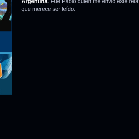
Argentina
. Fue Pablo quien me envió este rela
que merece ser leído.
Anécdotas
Comidas – Bebidas