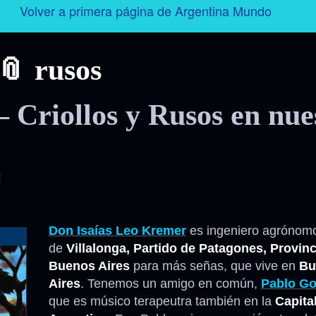
Volver a primera página de Argentina Mundo
Argentina
rusos
Folklore
 Criollos y Rusos en nue
Tango
Historia
Personajes
Don Isaías Leo Kremer
es ingeniero agrónomo
Deporte
de
Villalonga, Partido de Patagones, Provinc
Buenos Aires
para más señas, que vive en
Bu
Radio – Televisión – Cine
Aires
. Tenemos un amigo en común,
Pablo Go
que es músico terapeutra también en la
Capita
Turismo