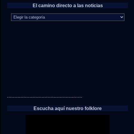
El camino directo a las noticias
El
camino
directo
a
las
noticias
Escucha aquí nuestro folklore