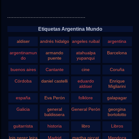
Etiquetas Argentina Mundo
aldiser
andrés hidalgo
angeles ruibal
argentina
argentinamun
armando
atahualpa
Barcelona
do
puente
yupanqui
buenos aires
Cantante
cine
Coruña
Córdoba
daniel castelli
eduardo
Enrique
aldiser
Migliarini
españa
Eva Perón
folklore
galapagar
Galicia
general
General Perón
georgina
baldissera
bortolotto
guitarrista
historia
libro
Libros
lois perez leira
Madrid
martha piccat
Mendoza