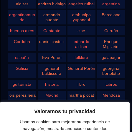
aldiser
andrés hidalgo
angeles ruibal
argentina
argentinamun
armando
atahualpa
Barcelona
do
puente
yupanqui
buenos aires
Cantante
cine
Coruña
Córdoba
daniel castelli
eduardo
Enrique
aldiser
Migliarini
españa
Eva Perón
folklore
galapagar
Galicia
general
General Perón
georgina
baldissera
bortolotto
guitarrista
historia
libro
Libros
lois perez leira
Madrid
martha piccat
Mendoza
Pergamino
pontevedra
radio
Roberto
Valoramos tu privacidad
Chavero
Usamos cookies para mejorar su experiencia de
Rodolfo
rosario
san juan
santa fe
Ghezzi
navegación, mostrarle anuncios o contenidos