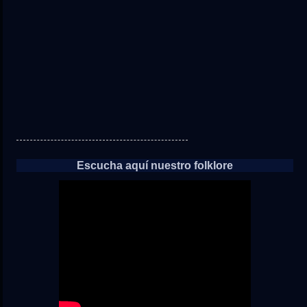
las
noticias
Escucha aquí nuestro folklore