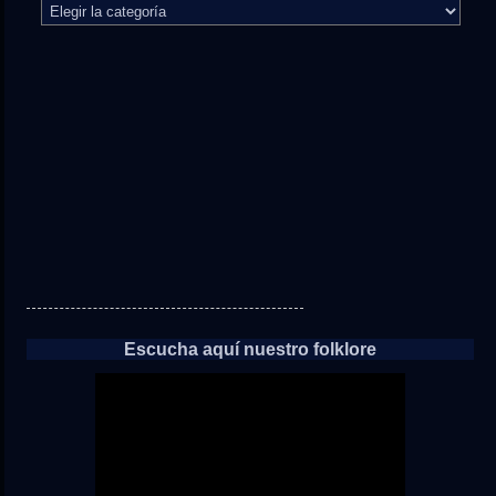
El
camino
directo
a
las
noticias
Escucha aquí nuestro folklore