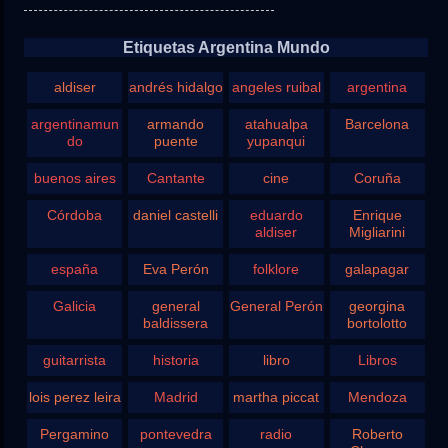
Etiquetas Argentina Mundo
aldiser
andrés hidalgo
angeles ruibal
argentina
argentinamun
armando
atahualpa
Barcelona
do
puente
yupanqui
buenos aires
Cantante
cine
Coruña
Córdoba
daniel castelli
eduardo
Enrique
aldiser
Migliarini
españa
Eva Perón
folklore
galapagar
Galicia
general
General Perón
georgina
baldissera
bortolotto
guitarrista
historia
libro
Libros
lois perez leira
Madrid
martha piccat
Mendoza
Pergamino
pontevedra
radio
Roberto