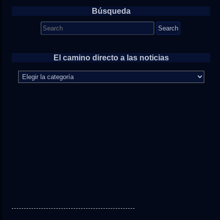
Búsqueda
Search
for:
El camino directo a las noticias
El
camino
directo
a
las
noticias