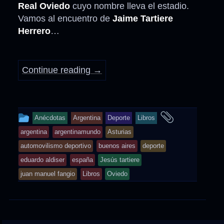
Real Oviedo
cuyo nombre lleva el estadio.
Vamos al encuentro de
Jaime Tartiere
Herrero
…
Continue reading
→
This
and
Anécdotas
Argentina
Deporte
Libros
entry
tagged
argentina
argentinamundo
Asturias
was
automovilismo deportivo
buenos aires
deporte
posted
eduardo aldiser
españa
Jesús tartiere
in
juan manuel fangio
Libros
Oviedo