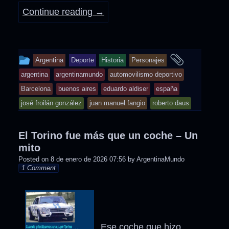
Continue reading
→
This
and
Argentina
Deporte
Historia
Personajes
entry
tagged
argentina
argentinamundo
automovilismo deportivo
was
Barcelona
buenos aires
eduardo aldiser
españa
posted
josé froilán gonzález
juan manuel fangio
roberto daus
in
El Torino fue más que un coche – Un
mito
Posted on
8 de enero de 2026 07:56
by
ArgentinaMundo
1 Comment
Ese coche que hizo