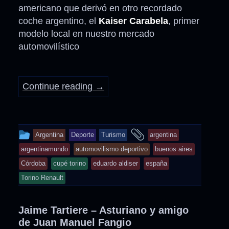
americano que derivó en otro recordado
coche argentino, el
Kaiser Carabela
, primer
modelo local en nuestro mercado
automovilístico
Continue reading
→
This
and
Argentina
Deporte
Turismo
argentina
entry
tagged
argentinamundo
automovilismo deportivo
buenos aires
was
Córdoba
cupé torino
eduardo aldiser
españa
posted
Torino Renault
in
Jaime Tartiere – Asturiano y amigo
de Juan Manuel Fangio