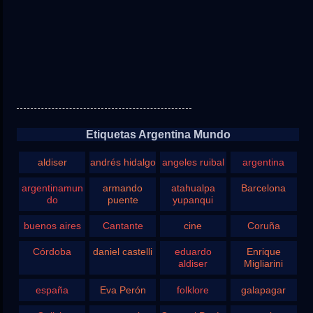
Etiquetas Argentina Mundo
aldiser
andrés hidalgo
angeles ruibal
argentina
argentinamun
armando
atahualpa
Barcelona
do
puente
yupanqui
buenos aires
Cantante
cine
Coruña
Córdoba
daniel castelli
eduardo
Enrique
aldiser
Migliarini
españa
Eva Perón
folklore
galapagar