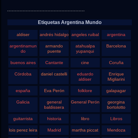
Etiquetas Argentina Mundo
aldiser
andrés hidalgo
angeles ruibal
argentina
argentinamun
armando
atahualpa
Barcelona
do
puente
yupanqui
buenos aires
Cantante
cine
Coruña
Córdoba
daniel castelli
eduardo
Enrique
aldiser
Migliarini
españa
Eva Perón
folklore
galapagar
Galicia
general
General Perón
georgina
baldissera
bortolotto
guitarrista
historia
libro
Libros
lois perez leira
Madrid
martha piccat
Mendoza