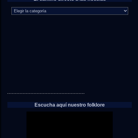
El
camino
directo
a
las
noticias
Escucha aquí nuestro folklore