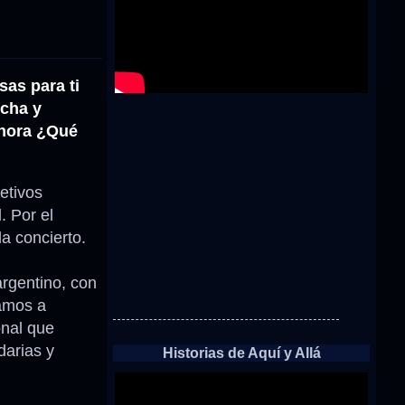
as para ti
rcha y
ahora ¿Qué
etivos
. Por el
a concierto.
argentino, con
bamos a
onal que
darias y
Historias de Aquí y Allá