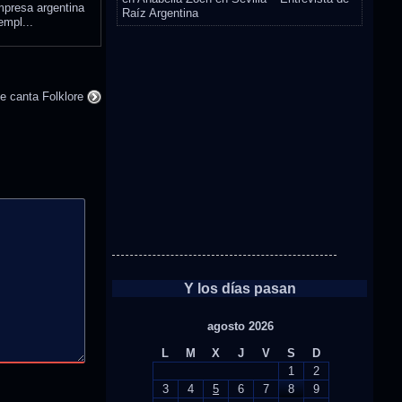
presa argentina
Raíz Argentina
empl...
ue canta Folklore
Y los días pasan
agosto 2026
L
M
X
J
V
S
D
1
2
3
4
5
6
7
8
9