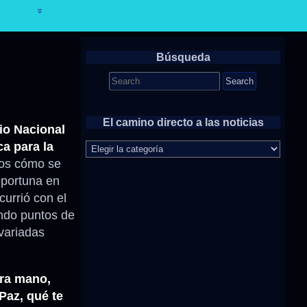
Búsqueda
Search
for:
El camino directo a las noticias
io Nacional
El
a para la
camino
mos cómo se
directo
oportuna en
a
las
currió con el
noticias
endo puntos de
variadas
era mano,
Paz, qué te