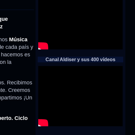
 que
az
emos
Música
de cada país y
ue hacemos es
Canal Aldiser y sus 400 vídeos
on la
os. Recibimos
ante. Creemos
ompartimos ¡Un
erto. Ciclo