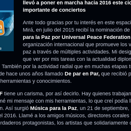
llevó a poner en marcha hacia 2016 este ci
importante de conciertos
Anécdotas
Ante todo gracias por tu interés en este espaci
Comidas – Bebidas
Mirá, en julio del 2015 recibí la nominación d
para la Paz por Universal Peace Federation
organización internacional que promueve los v
paz a través de múltiples actividades. Mi desi
que ver por mis tareas con la actualidad diplo
 También por la actividad radial que en muchas etapas 
l de hace unos años llamado
De par en Par,
que recibió 
s herramientas y conocimientos.
F
tiene un carisma, por así decirlo. Hay quienes trabaja
rmé mi mensaje con mis herramientas, lo que creí podía l
n. Así surgió
Música para la Paz
, un 21 de septiembre,
del 2016. Llamé a los amigos músicos, directores corales 
daderos protagonistas, los artistas que solidariamente