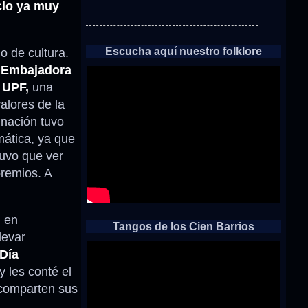
clo ya muy
Escucha aquí nuestro folklore
o de cultura.
e
Embajadora
 UPF,
una
alores de la
gnación tuvo
mática, ya que
tuvo que ver
premios. A
n en
Tangos de los Cien Barrios
levar
Día
y les conté el
 comparten sus