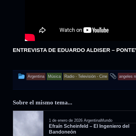
ENTREVISTA DE EDUARDO ALDISER – PONTE
This
and
Argentina
Música
Radio - Televisión - Cine
angeles r
entry
tagge
was
Sobre el mismo tema...
posted
in
1 de enero de 2026
ArgentinaMundo
Efraín Scheinfeld – El Ingeniero del
Bandoneón