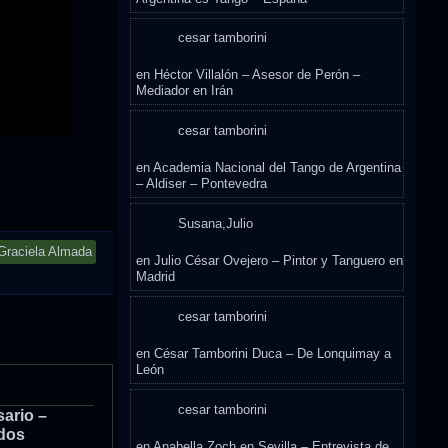
cesar tamborini
en
Héctor Villalón – Asesor de Perón –
Mediador en Irán
cesar tamborini
en
Academia Nacional del Tango de Argentina
– Aldiser – Pontevedra
Susana,Julio
Graciela Almada
en
Julio César Ovejero – Pintor y Tanguero en
Madrid
cesar tamborini
en
César Tamborini Duca – De Lonquimay a
León
cesar tamborini
ario –
ados
en
Anabella Zoch en Sevilla – Entrevista de