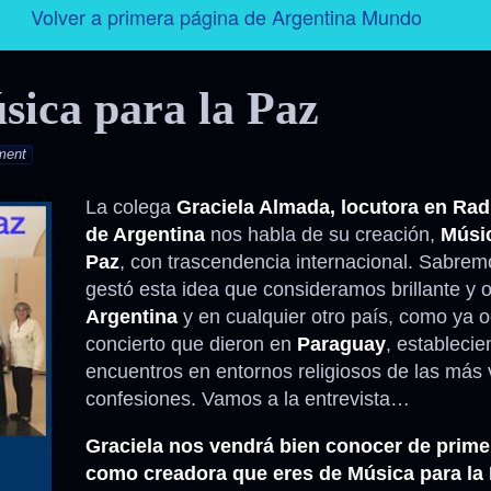
Volver a primera página de Argentina Mundo
Argentina
sica para la Paz
Folklore
ment
Tango
La colega
Graciela Almada, locutora en Rad
de Argentina
nos habla de su creación,
Músic
Historia
Paz
, con trascendencia internacional. Sabre
gestó esta idea que consideramos brillante y 
Personajes
Argentina
y en cualquier otro país, como ya o
concierto que dieron en
Paraguay
, estableci
Deporte
encuentros en entornos religiosos de las más 
confesiones. Vamos a la entrevista…
Radio – Televisión – Cine
Graciela nos vendrá bien conocer de prim
como creadora que eres de Música para la 
Turismo