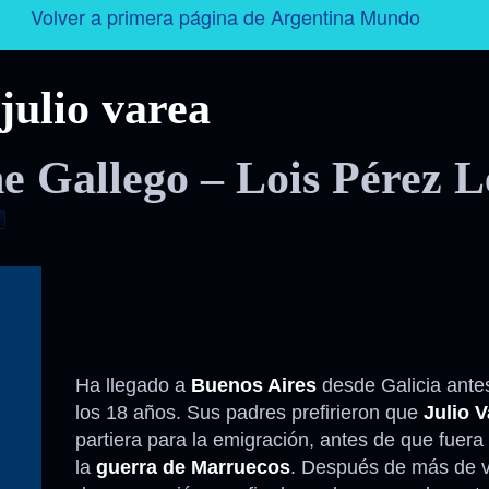
Volver a primera página de Argentina Mundo
Argentina
julio varea
Folklore
e Gallego – Lois Pérez L
Tango
Historia
Personajes
Deporte
Ha llegado a
Buenos Aires
desde Galicia ante
los 18 años. Sus padres prefirieron que
Julio V
Radio – Televisión – Cine
partiera para la emigración, antes de que fuera
la
guerra de Marruecos
. Después de más de v
Turismo