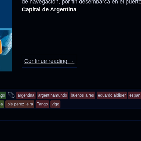
de navegación, por fin desembarca en el puerto
Capital de Argentina
Anécdotas
Comidas – Bebidas
Continue reading
→
and
ngo
argentina
argentinamundo
buenos aires
eduardo aldiser
españ
tagged
ea
lois perez leira
Tango
vigo