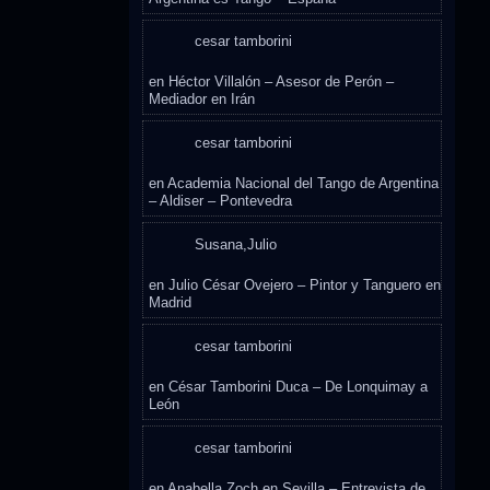
cesar tamborini
en
Héctor Villalón – Asesor de Perón –
Mediador en Irán
cesar tamborini
en
Academia Nacional del Tango de Argentina
– Aldiser – Pontevedra
Susana,Julio
en
Julio César Ovejero – Pintor y Tanguero en
Madrid
cesar tamborini
en
César Tamborini Duca – De Lonquimay a
León
cesar tamborini
en
Anabella Zoch en Sevilla – Entrevista de