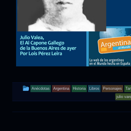
This
Anécdotas
Argentina
Historia
Libros
Personajes
Ta
entry
julio var
was
posted
in