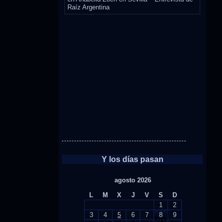
Raíz Argentina
Y los días pasan
agosto 2026
L
M
X
J
V
S
D
1
2
3
4
5
6
7
8
9