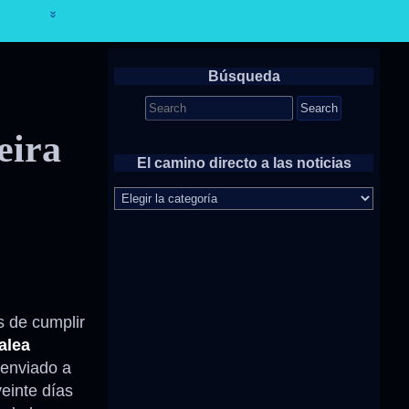
Búsqueda
Search
for:
eira
El camino directo a las noticias
El
camino
directo
a
las
noticias
s de cumplir
alea
 enviado a
einte días