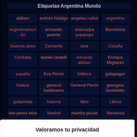
Etiquetas Argentina Mundo
aldiser
andrés hidalgo
angeles ruibal
argentina
argentinamun
armando
atahualpa
Barcelona
do
puente
yupanqui
buenos aires
Cantante
cine
Coruña
Córdoba
daniel castelli
eduardo
Enrique
aldiser
Migliarini
españa
Eva Perón
folklore
galapagar
Galicia
general
General Perón
georgina
baldissera
bortolotto
guitarrista
historia
libro
Libros
lois perez leira
Madrid
martha piccat
Mendoza
Pergamino
pontevedra
radio
Roberto
Valoramos tu privacidad
Chavero