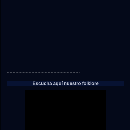
directo
a
las
noticias
Escucha aquí nuestro folklore