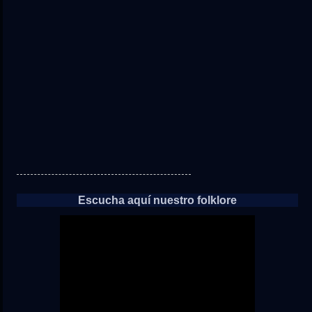
directo
a
las
noticias
Escucha aquí nuestro folklore