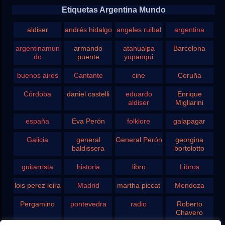
Etiquetas Argentina Mundo
aldiser
andrés hidalgo
angeles ruibal
argentina
argentinamun
armando
atahualpa
Barcelona
do
puente
yupanqui
buenos aires
Cantante
cine
Coruña
Córdoba
daniel castelli
eduardo
Enrique
aldiser
Migliarini
españa
Eva Perón
folklore
galapagar
Galicia
general
General Perón
georgina
baldissera
bortolotto
guitarrista
historia
libro
Libros
lois perez leira
Madrid
martha piccat
Mendoza
Pergamino
pontevedra
radio
Roberto
Chavero