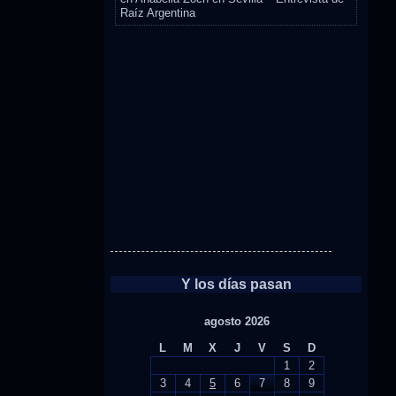
Raíz Argentina
Y los días pasan
agosto 2026
L
M
X
J
V
S
D
1
2
3
4
5
6
7
8
9