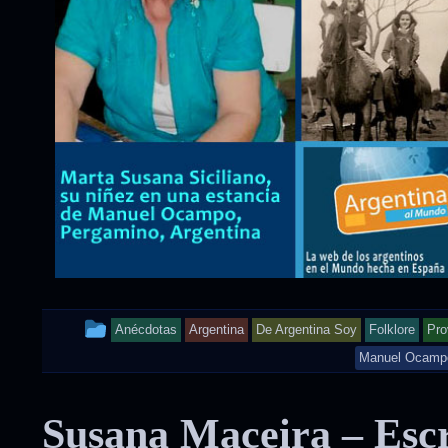
This
Anécdotas
Argentina
De Argentina Soy
Folklore
Pro
entry
Manuel Ocamp
was
Susana Maceira – Escr
posted