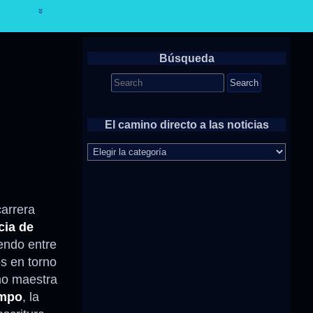
Búsqueda
Search
for:
El camino directo a las noticias
El
camino
directo
a
las
carrera
noticias
cia de
iendo entre
s en torno
mo maestra
ampo
, la