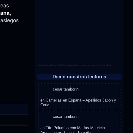
reas
ana,
rasiegos.
Dicen nuestros lectores
cesar tamborini
en
Camelias en España – Apellidos Japón y
Coria
cesar tamborini
en
Tito Palumbo con Matías Mauricio –
Argentina es Tango – España