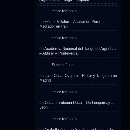
cesar tamborini
en
Héctor Villalón – Asesor de Perón –
Mediador en Irán
cesar tamborini
en
Academia Nacional del Tango de Argentina
– Aldiser – Pontevedra
Susana,Julio
en
Julio César Ovejero – Pintor y Tanguero en
Madrid
cesar tamborini
en
César Tamborini Duca – De Lonquimay a
León
cesar tamborini
en
Anabella Zoch en Sevilla – Entrevista de