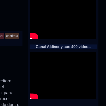
ser
escritora
Canal Aldiser y sus 400 vídeos
critora
del
al para
arecer
 de dentro