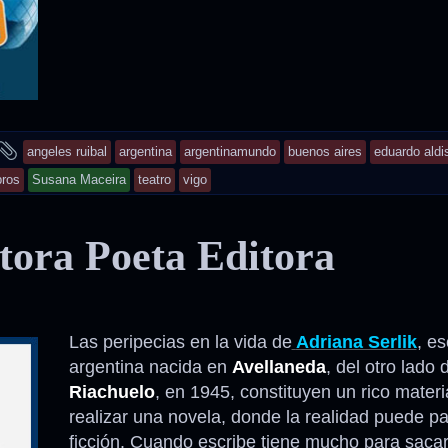
and
angeles ruibal
argentina
argentinamundo
buenos aires
eduardo aldi
tagged
bros
Susana Maceira
teatro
vigo
itora Poeta Editora
Las peripecias en la vida de
Adriana Serlik
, es
argentina nacida en
Avellaneda
, del otro lado 
Riachuelo
, en 1945, constituyen un rico materi
realizar una novela, donde la realidad puede p
ficción. Cuando escribe tiene mucho para sacar