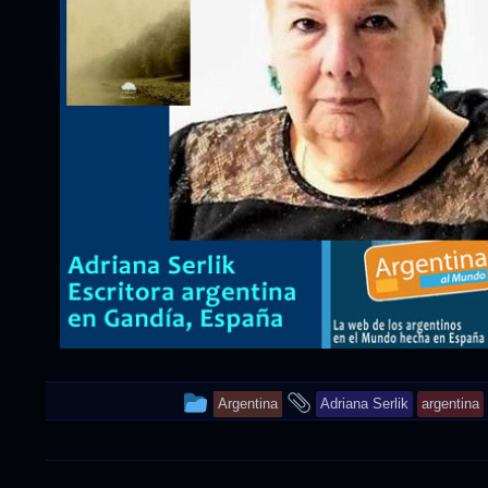
This
and
Argentina
Adriana Serlik
argentina
entry
tagged
was