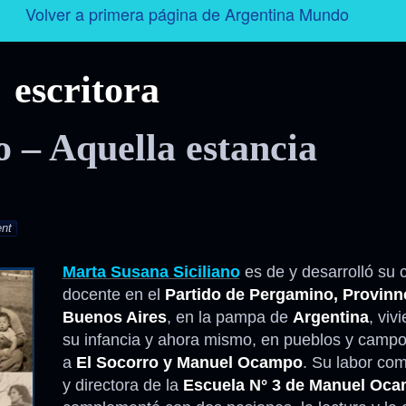
Volver a primera página de Argentina Mundo
Argentina
escritora
Folklore
 – Aquella estancia
Tango
Historia
nt
Personajes
Marta Susana Siciliano
es de y desarrolló su 
docente en el
Partido de Pergamino, Provinn
Deporte
Buenos Aires
, en la pampa de
Argentina
, viv
su infancia y ahora mismo, en pueblos y campo
Radio – Televisión – Cine
a
El Socorro y Manuel Ocampo
. Su labor co
y directora de la
Escuela N° 3 de Manuel Oc
Turismo