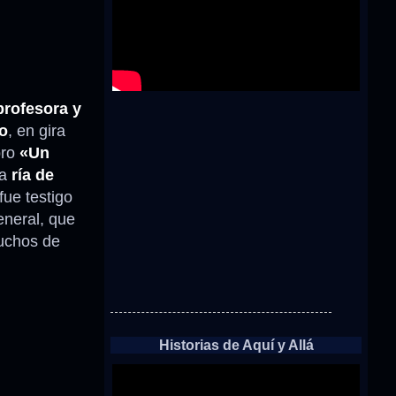
profesora y
o
, en gira
bro
«Un
la
ría de
fue testigo
eneral, que
muchos de
Historias de Aquí y Allá