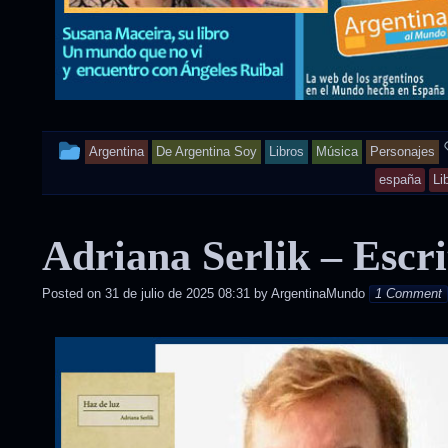
This
Argentina
De Argentina Soy
Libros
Música
Personajes
entry
españa
Li
was
Adriana Serlik – Escr
posted
in
Posted on
31 de julio de 2025 08:31
by
ArgentinaMundo
1 Comment