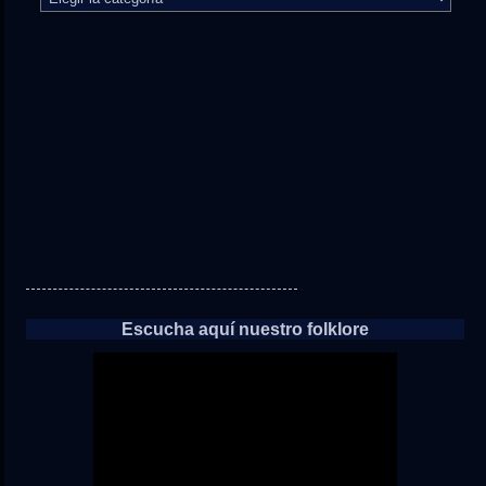
camino
directo
a
las
noticias
Escucha aquí nuestro folklore