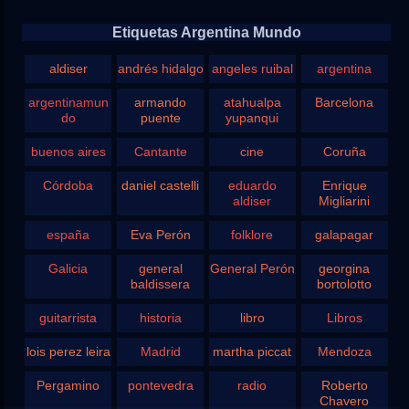
Etiquetas Argentina Mundo
aldiser
andrés hidalgo
angeles ruibal
argentina
argentinamun
armando
atahualpa
Barcelona
do
puente
yupanqui
buenos aires
Cantante
cine
Coruña
Córdoba
daniel castelli
eduardo
Enrique
aldiser
Migliarini
españa
Eva Perón
folklore
galapagar
Galicia
general
General Perón
georgina
baldissera
bortolotto
guitarrista
historia
libro
Libros
lois perez leira
Madrid
martha piccat
Mendoza
Pergamino
pontevedra
radio
Roberto
Chavero