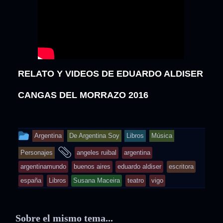
RELATO Y VIDEOS DE EDUARDO ALDISER
CANGAS DEL MORRAZO 2016
This
Argentina
De Argentina Soy
Libros
Música
entry
and
Personajes
angeles ruibal
argentina
was
tagged
argentinamundo
buenos aires
eduardo aldiser
escritora
posted
españa
Libros
Susana Maceira
teatro
vigo
in
Sobre el mismo tema...