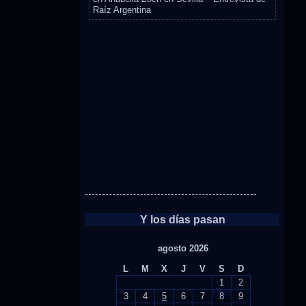
Raíz Argentina
Y los días pasan
agosto 2026
L
M
X
J
V
S
D
1
2
3
4
5
6
7
8
9