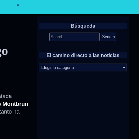
Búsqueda
Search
for:
go
El camino directo a las noticias
El
camino
directo
a
las
noticias
atada
s Montbrun
tanto ha