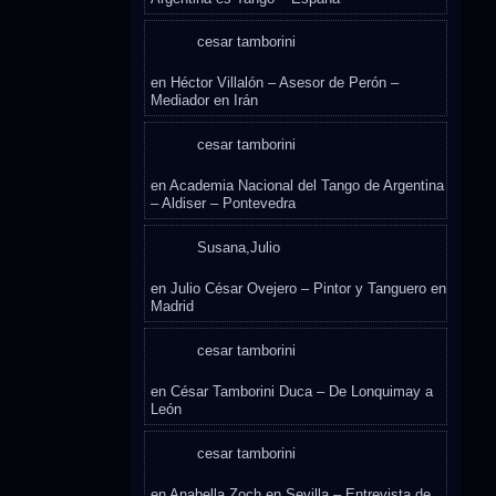
cesar tamborini
en
Héctor Villalón – Asesor de Perón –
Mediador en Irán
cesar tamborini
en
Academia Nacional del Tango de Argentina
– Aldiser – Pontevedra
Susana,Julio
en
Julio César Ovejero – Pintor y Tanguero en
Madrid
cesar tamborini
en
César Tamborini Duca – De Lonquimay a
León
cesar tamborini
en
Anabella Zoch en Sevilla – Entrevista de