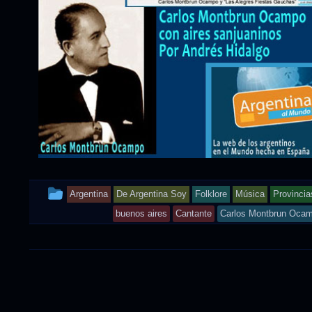
This
Argentina
De Argentina Soy
Folklore
Música
Provincia
entry
buenos aires
Cantante
Carlos Montbrun Oca
was
posted
in