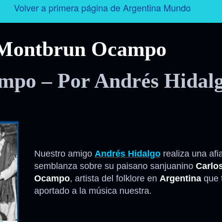
Volver a primera página de Argentina Mundo
Argentina
 Montbrun Ocampo
Folklore
mpo – Por Andrés Hidal
Tango
Historia
Personajes
Nuestro amigo
Andrés Hidalgo
realiza una afi
Deporte
semblanza sobre su paisano sanjuanino
Carlo
Ocampo
, artista del folklore en
Argentina
que 
aportado a la música nuestra.
Radio – Televisión – Cine
Turismo