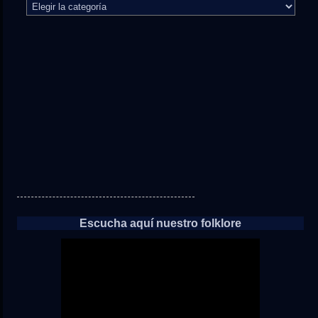
El
camino
directo
a
las
noticias
Escucha aquí nuestro folklore