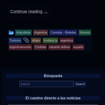
Continue reading
→
This
Anécdotas
Argentina
Comidas - Bebidas
Historia
entry
and
Turismo
alfajor
Andalucía
argentina
was
tagged
argentinamundo
Córdoba
eduardo aldiser
españa
posted
in
Búsqueda
Search
for:
El camino directo a las noticias