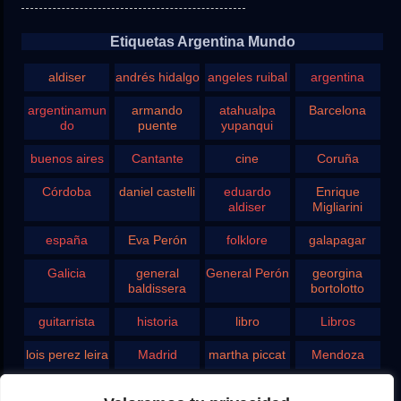
Etiquetas Argentina Mundo
aldiser
andrés hidalgo
angeles ruibal
argentina
argentinamun
armando
atahualpa
Barcelona
do
puente
yupanqui
buenos aires
Cantante
cine
Coruña
Córdoba
daniel castelli
eduardo
Enrique
aldiser
Migliarini
españa
Eva Perón
folklore
galapagar
Galicia
general
General Perón
georgina
baldissera
bortolotto
guitarrista
historia
libro
Libros
lois perez leira
Madrid
martha piccat
Mendoza
Pergamino
pontevedra
radio
Roberto