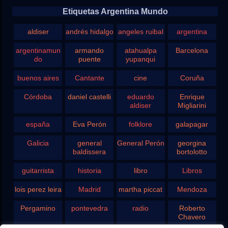
Etiquetas Argentina Mundo
aldiser
andrés hidalgo
angeles ruibal
argentina
argentinamun
armando
atahualpa
Barcelona
do
puente
yupanqui
buenos aires
Cantante
cine
Coruña
Córdoba
daniel castelli
eduardo
Enrique
aldiser
Migliarini
españa
Eva Perón
folklore
galapagar
Galicia
general
General Perón
georgina
baldissera
bortolotto
guitarrista
historia
libro
Libros
lois perez leira
Madrid
martha piccat
Mendoza
Pergamino
pontevedra
radio
Roberto
Chavero