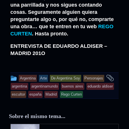
una parrillada y nos sigues contando
cosas. Seguramente alguien quiera
preguntarte algo o, por qué no, comprarte
una obra… que te entren en tu web
REGO
CURTEN
. Hasta pronto.
ENTREVISTA DE EDUARDO ALDISER –
MADRID 201O
This
and
Argentina
Arte
De Argentina Soy
Personajes
entry
tagg
argentina
argentinamundo
buenos aires
eduardo aldiser
was
escultor
españa
Madrid
Rego Curten
posted
in
Sobre el mismo tema...