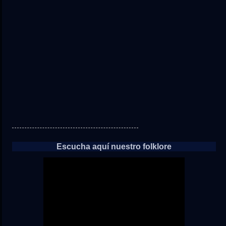
directo
a
las
noticias
Escucha aquí nuestro folklore