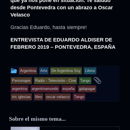
que ya nos pone en situación. Te saludo
desde Pontevedra con un abrazo a Oscar
Velasco
Gracias Eduardo, hasta siempre!
ENTREVISTA DE EDUARDO ALDISER DE
FEBRERO 2019 – PONTEVEDRA, ESPAÑA
This
Argentina
Arte
De Argentina Soy
Libros
entry
and
Personajes
Radio - Televisión - Cine
Tango
was
tagged
argentina
argentinamundo
españa
galapagar
posted
iris iglesias
libro
oscar velasco
Tango
in
Sobre el mismo tema...