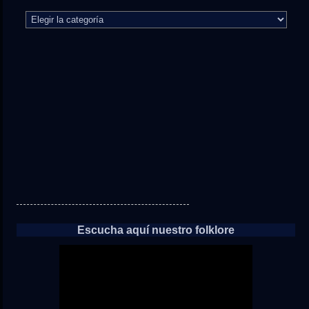
El
camino
directo
a
las
noticias
Escucha aquí nuestro folklore