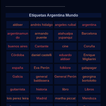
Etiquetas Argentina Mundo
aldiser
andrés hidalgo
angeles ruibal
argentina
argentinamun
armando
atahualpa
Barcelona
do
puente
yupanqui
buenos aires
Cantante
cine
Coruña
Córdoba
daniel castelli
eduardo
Enrique
aldiser
Migliarini
españa
Eva Perón
folklore
galapagar
Galicia
general
General Perón
georgina
baldissera
bortolotto
guitarrista
historia
libro
Libros
lois perez leira
Madrid
martha piccat
Mendoza