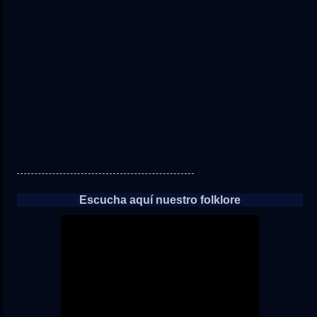
directo
a
las
noticias
Escucha aquí nuestro folklore