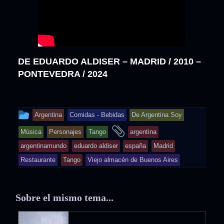
DE EDUARDO ALDISER – MADRID / 2010 –
PONTEVEDRA / 2024
This
Argentina
Comidas - Bebidas
De Argentina Soy
entry
and
Música
Personajes
Tango
argentina
was
tagged
argentinamundo
eduardo aldiser
españa
Madrid
posted
Restaurante
Tango
Viejo almacén de Buenos Aires
in
Sobre el mismo tema...