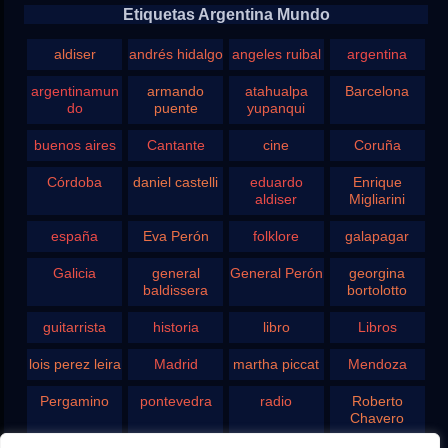
Etiquetas Argentina Mundo
aldiser
andrés hidalgo
angeles ruibal
argentina
argentinamun
armando
atahualpa
Barcelona
do
puente
yupanqui
buenos aires
Cantante
cine
Coruña
Córdoba
daniel castelli
eduardo
Enrique
aldiser
Migliarini
españa
Eva Perón
folklore
galapagar
Galicia
general
General Perón
georgina
baldissera
bortolotto
guitarrista
historia
libro
Libros
lois perez leira
Madrid
martha piccat
Mendoza
Pergamino
pontevedra
radio
Roberto
Chavero