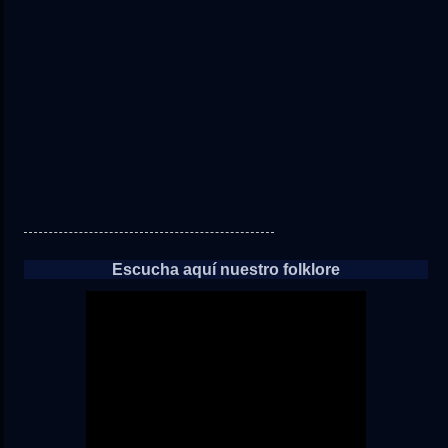
a
las
noticias
Escucha aquí nuestro folklore