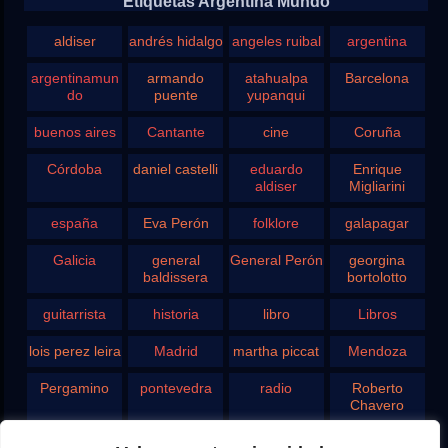
Etiquetas Argentina Mundo
aldiser
andrés hidalgo
angeles ruibal
argentina
argentinamun
armando
atahualpa
Barcelona
do
puente
yupanqui
buenos aires
Cantante
cine
Coruña
Córdoba
daniel castelli
eduardo
Enrique
aldiser
Migliarini
españa
Eva Perón
folklore
galapagar
Galicia
general
General Perón
georgina
baldissera
bortolotto
guitarrista
historia
libro
Libros
lois perez leira
Madrid
martha piccat
Mendoza
Pergamino
pontevedra
radio
Roberto
Chavero
Rodolfo
rosario
san juan
santa fe