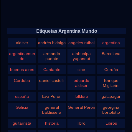
Etiquetas Argentina Mundo
aldiser
andrés hidalgo
angeles ruibal
argentina
argentinamun
armando
atahualpa
Barcelona
do
puente
yupanqui
buenos aires
Cantante
cine
Coruña
Córdoba
daniel castelli
eduardo
Enrique
aldiser
Migliarini
españa
Eva Perón
folklore
galapagar
Galicia
general
General Perón
georgina
baldissera
bortolotto
guitarrista
historia
libro
Libros