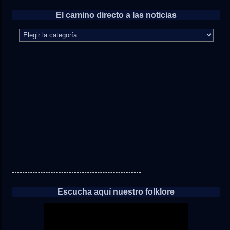
El camino directo a las noticias
El
camino
directo
a
las
noticias
Escucha aquí nuestro folklore