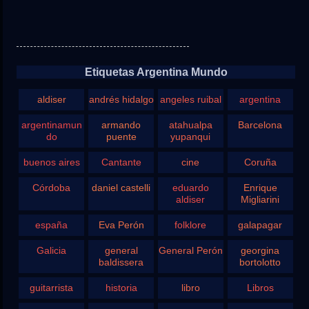
Etiquetas Argentina Mundo
aldiser
andrés hidalgo
angeles ruibal
argentina
argentinamun
armando
atahualpa
Barcelona
do
puente
yupanqui
buenos aires
Cantante
cine
Coruña
Córdoba
daniel castelli
eduardo
Enrique
aldiser
Migliarini
españa
Eva Perón
folklore
galapagar
Galicia
general
General Perón
georgina
baldissera
bortolotto
guitarrista
historia
libro
Libros