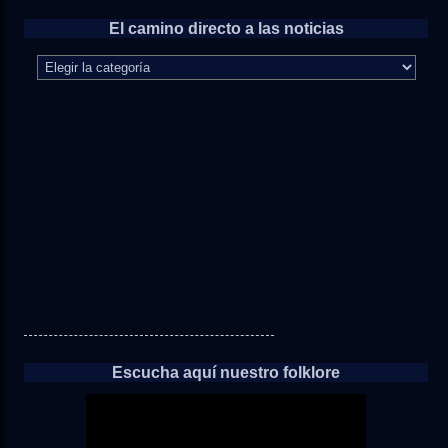
El camino directo a las noticias
El
camino
directo
a
las
noticias
Escucha aquí nuestro folklore