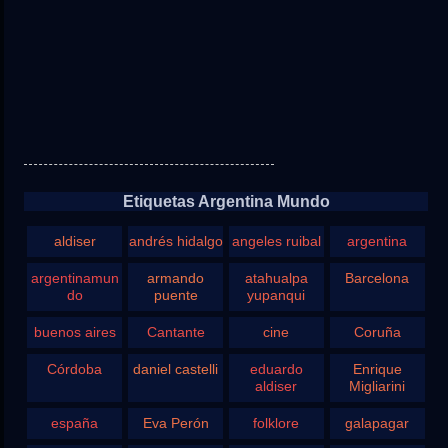
Etiquetas Argentina Mundo
aldiser
andrés hidalgo
angeles ruibal
argentina
argentinamun
armando
atahualpa
Barcelona
do
puente
yupanqui
buenos aires
Cantante
cine
Coruña
Córdoba
daniel castelli
eduardo
Enrique
aldiser
Migliarini
españa
Eva Perón
folklore
galapagar