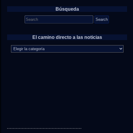
Búsqueda
Search
for:
El camino directo a las noticias
El
camino
directo
a
las
noticias