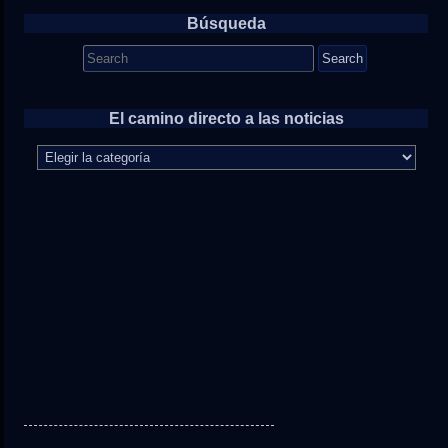
Búsqueda
Search
for:
El camino directo a las noticias
El
camino
directo
a
las
noticias