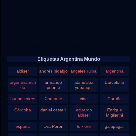
Etiquetas Argentina Mundo
aldiser
andrés hidalgo
angeles ruibal
argentina
argentinamun
armando
atahualpa
Barcelona
do
puente
yupanqui
buenos aires
Cantante
cine
Coruña
Córdoba
daniel castelli
eduardo
Enrique
aldiser
Migliarini
españa
Eva Perón
folklore
galapagar